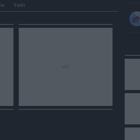
Whatsapp
Telegram
ia
Tutti