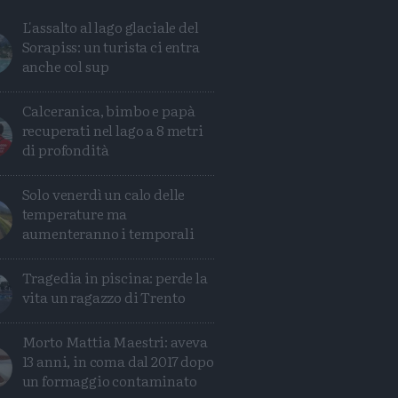
L'assalto al lago glaciale del
Sorapiss: un turista ci entra
anche col sup
Calceranica, bimbo e papà
recuperati nel lago a 8 metri
di profondità
Solo venerdì un calo delle
temperature ma
aumenteranno i temporali
Tragedia in piscina: perde la
vita un ragazzo di Trento
Condividi
Condividi
Twitter
Condividi
Mail
Morto Mattia Maestri: aveva
13 anni, in coma dal 2017 dopo
un formaggio contaminato