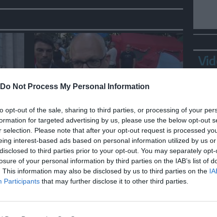
Vid
Do Not Process My Personal Information
to opt-out of the sale, sharing to third parties, or processing of your per
ITALIA
formation for targeted advertising by us, please use the below opt-out s
ra
Gualtieri: "Responsabilità del
r selection. Please note that after your opt-out request is processed y
Viminale su Spin Time? La
eing interest-based ads based on personal information utilized by us or
posizione dei partiti è nota"
disclosed to third parties prior to your opt-out. You may separately opt-
losure of your personal information by third parties on the IAB’s list of
Bepp
. This information may also be disclosed by us to third parties on the
IA
sta
Participants
that may further disclose it to other third parties.