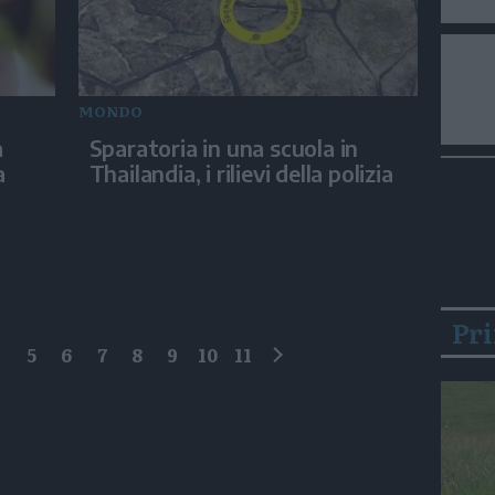
MONDO
a
Sparatoria in una scuola in
a
Thailandia, i rilievi della polizia
Pr
4
5
6
7
8
9
10
11
successivo