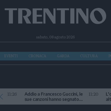
Facebook
Twitter
Instagram
Telegram
RSS
sabato, 08 agosto 2026
EVENTI
CRONACA
GARDA
CULTURA
P
11:26
11:20
Addio a Francesco Guccini, le
L'
sue canzoni hanno segnato
al
la storia
te