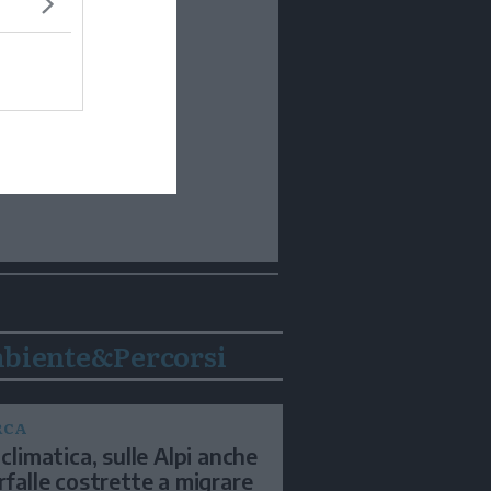
biente&Percorsi
RCA
 climatica, sulle Alpi anche
arfalle costrette a migrare