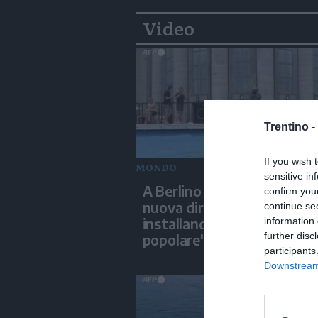
Video
Trentino -
If you wish 
MONDO
sensitive in
A Berlino un teatro inaugu
confirm you
nuova direzione artistica
continue se
installando una "piscina
information 
further disc
popolare"
participants
Downstream 