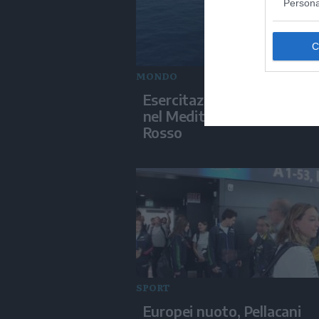
Persona
MONDO
Esercitazioni militari israel
nel Mediterraneo e nel Ma
Rosso
SPORT
Europei nuoto, Pellacani