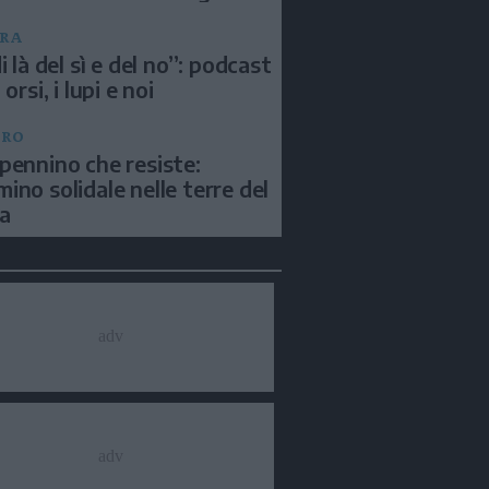
RA
i là del sì e del no”: podcast
 orsi, i lupi e noi
BRO
pennino che resiste:
ino solidale nelle terre del
a