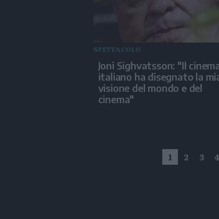
SPETTACOLO
Joni Sighvatsson: "Il cinem
italiano ha disegnato la mi
visione del mondo e del
cinema"
1
2
3