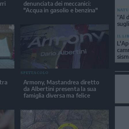
rri
denunciata dei meccanici:
"Acqua in gasolio e benzina"
NATU
“Al d
sugli
IL LI
L'Ap
camm
sism
SPETTACOLO
tra
Armony, Mastandrea diretto
da Albertini presenta la sua
famiglia diversa ma felice