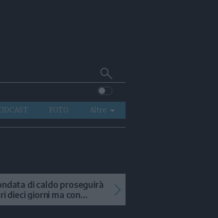
Cerca
su
Trentino
ODCAST
FOTO
Altre
VIDEO
GENERAZIONI
ITALIA-MONDO
ondata di caldo proseguirà
tri dieci giorni ma con
mporali