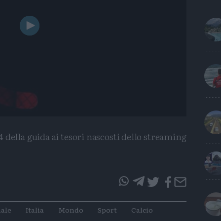
Play
Video
della guida ai tesori nascosti dello streaming
questo
questo
articolo
articolo
ale
Italia
Mondo
Sport
Calcio
su
su