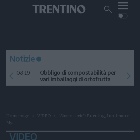
Me
Trentino
Cerca
su
Trentino
Cerca
su
Navigazione
Home
MONTAGNA
Trentino
principale
Facebook
Twitt
I
AMBIENTE
EVENTI
CRONACA
GARDA
CULTURA
PODCAST
Notizie
FOTO
Altre
08:19
Obbligo di compostabilità per
VIDEO
vari imballaggi di ortofrutta
GENERAZIONI
ITALIA-MONDO
Home page
VIDEO
"Siamo serie": Burning, Landman e
My...
VIDEO