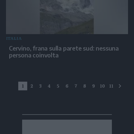
ITALIA
Cervino, frana sulla parete sud: nessuna
persona coinvolta
1
2
3
4
5
6
7
8
9
10
11
succe