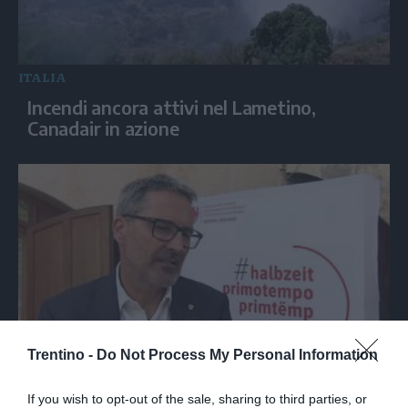
ITALIA
Incendi ancora attivi nel Lametino,
Canadair in azione
Trentino -
Do Not Process My Personal Information
ITALIA
Kompatscher: "Alto Adige modello di
If you wish to opt-out of the sale, sharing to third parties, or