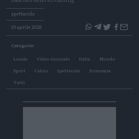
Tags
spettacolo
10 aprile 2026
questo
questo
articolo
articolo
Categorie:
su
su
Whatsapp
Telegram
Locale
Video Giornale
Italia
Mondo
Sport
Calcio
Spettacolo
Economia
Tutti