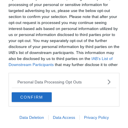
Salvini: "Roggero chiede di andare avanti
processing of your personal or sensitive information for
su norma anti-risarcimenti"
targeted advertising by us, please use the below opt-out
section to confirm your selection. Please note that after your
opt-out request is processed you may continue seeing
interest-based ads based on personal information utilized by
us or personal information disclosed to third parties prior to
your opt-out. You may separately opt-out of the further
disclosure of your personal information by third parties on the
IAB’s list of downstream participants. This information may
also be disclosed by us to third parties on the
IAB’s List of
Downstream Participants
that may further disclose it to other
third parties.
Personal Data Processing Opt Outs
SPORT
Europei nuoto, Pellacani rientra in Italia
CONFIRM
con gli azzurri dei tuffi
Data Deletion
Data Access
Privacy Policy