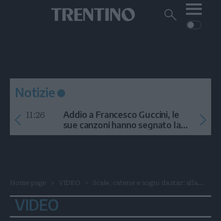
Me
Trentino
Cerca
su
Trentino
Cerca
su
Navigazione
Home
MONTAGNA
Trentino
principale
Facebook
Twitt
I
AMBIENTE
EVENTI
CRONACA
GARDA
CULTURA
PODCAST
Notizie
FOTO
Altre
11:26
Addio a Francesco Guccini, le
VIDEO
sue canzoni hanno segnato la
storia
GENERAZIONI
ITALIA-MONDO
Home page
VIDEO
Scale, catene e sogni da star: alla...
VIDEO