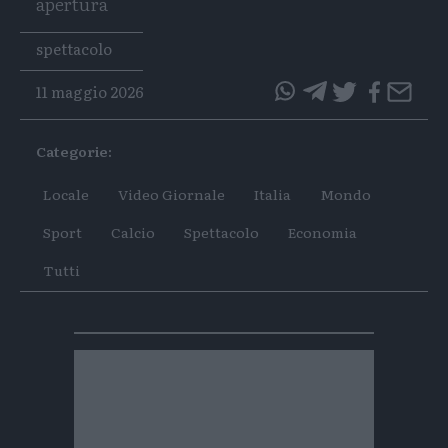
apertura
Tags
spettacolo
11 maggio 2026
questo
questo
articolo
articolo
Categorie:
su
su
Whatsapp
Telegram
Locale
Video Giornale
Italia
Mondo
Sport
Calcio
Spettacolo
Economia
Tutti