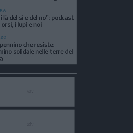
RA
i là del sì e del no”: podcast
 orsi, i lupi e noi
BRO
pennino che resiste:
ino solidale nelle terre del
a