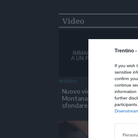
Video
Trentino -
If you wish 
sensitive in
confirm you
MONDO
continue se
Nuovo video su Crans-
information 
Montana, i giovani cercano
further disc
sfondare le vetrate
participants
Downstream 
Persona