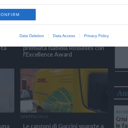
CONFIRM
SPETTACOLO
Data Deletion
Data Access
Privacy Policy
tere
Al via il Locarno Film Festival,
ota
premiata Isabella Rossellini con
l'Excellence Award
Am
RICE
SPETTACOLO
Crisi
le f
 una
Le canzoni di Guccini sparate a