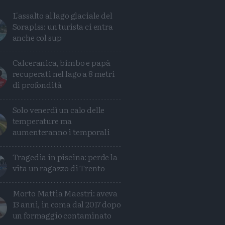
L'assalto al lago glaciale del
Sorapiss: un turista ci entra
anche col sup
Calceranica, bimbo e papà
recuperati nel lago a 8 metri
di profondità
Solo venerdì un calo delle
temperature ma
aumenteranno i temporali
Tragedia in piscina: perde la
vita un ragazzo di Trento
Morto Mattia Maestri: aveva
Condividi
Condividi
Twitter
Condividi
Mail
13 anni, in coma dal 2017 dopo
un formaggio contaminato