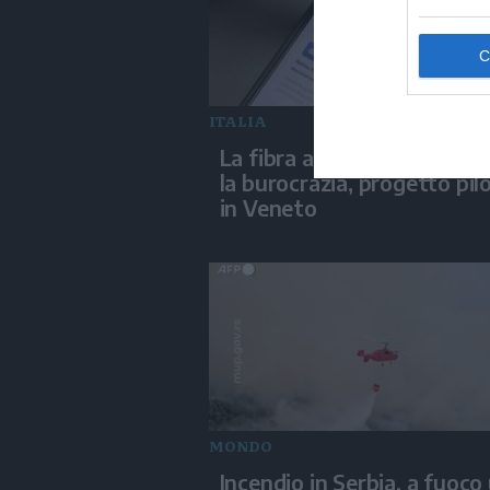
ITALIA
La fibra aiuta l'IA ad abbat
la burocrazia, progetto pil
in Veneto
MONDO
Incendio in Serbia, a fuoco