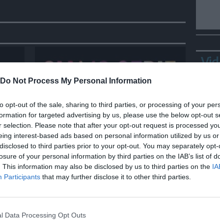
Vid
Do Not Process My Personal Information
to opt-out of the sale, sharing to third parties, or processing of your per
formation for targeted advertising by us, please use the below opt-out s
r selection. Please note that after your opt-out request is processed y
SPETTACOLO
eing interest-based ads based on personal information utilized by us or
Siamo Serie: L'estate nei tuoi
disclosed to third parties prior to your opt-out. You may separately opt-
 di
occhi, Attitudini: nessuna, The
losure of your personal information by third parties on the IAB’s list of
bear
. This information may also be disclosed by us to third parties on the
IA
Bepp
Participants
that may further disclose it to other third parties.
sta
l Data Processing Opt Outs