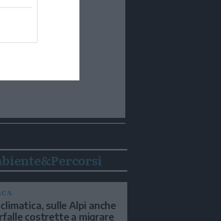
biente&Percorsi
RCA
 climatica, sulle Alpi anche
arfalle costrette a migrare