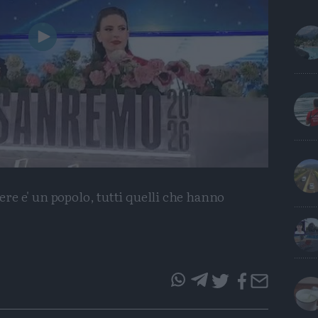
Play
Video
cere e' un popolo, tutti quelli che hanno
questo
questo
articolo
articolo