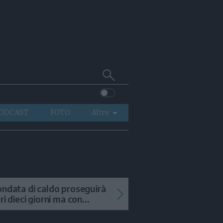
Cerca
su
Trentino
ODCAST
FOTO
Altre
VIDEO
GENERAZIONI
ITALIA-MONDO
ondata di caldo proseguirà
tri dieci giorni ma con
mporali