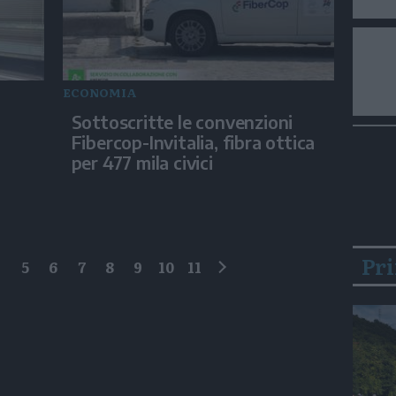
ECONOMIA
Sottoscritte le convenzioni
Fibercop-Invitalia, fibra ottica
per 477 mila civici
Pr
4
5
6
7
8
9
10
11
successivo