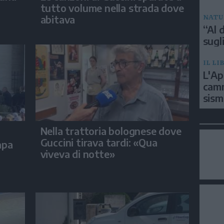
tutto volume nella strada dove
NATU
abitava
“Al d
sugli
IL LI
L'Ap
camm
sism
Nella trattoria bolognese dove
Guccini tirava tardi: «Qua
apa
viveva di notte»