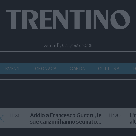
Facebook
Twitter
Instagram
Telegram
RSS
venerdì, 07 agosto 2026
EVENTI
CRONACA
GARDA
CULTURA
P
11:26
11:20
Addio a Francesco Guccini, le
L'
sue canzoni hanno segnato
al
la storia
te