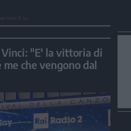
a Vinci: "E' la...
inci: "E' la vittoria di
me me che vengono dal