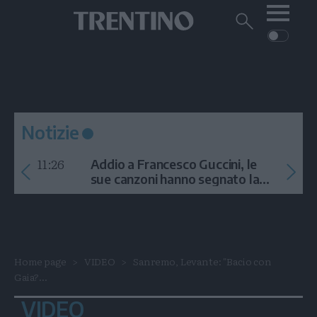
Me
Trentino
Cerca
su
Trentino
Cerca
su
Navigazione
Home
MONTAGNA
Trentino
principale
Facebook
Twitt
I
AMBIENTE
EVENTI
CRONACA
GARDA
CULTURA
PODCAST
Notizie
FOTO
Altre
11:26
Addio a Francesco Guccini, le
VIDEO
sue canzoni hanno segnato la
storia
GENERAZIONI
ITALIA-MONDO
Home page
VIDEO
Sanremo, Levante: "Bacio con
Gaia?...
VIDEO