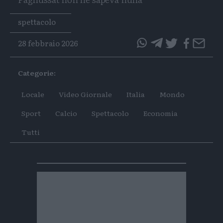
Tags
spettacolo
28 febbraio 2026
questo
questo
articolo
articolo
Categorie:
su
su
Whatsapp
Telegram
Locale
Video Giornale
Italia
Mondo
Sport
Calcio
Spettacolo
Economia
Tutti