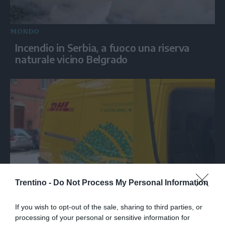
MONDO
Incendio in Serbia, a fuoco una riserva
naturale vicino Belgrado
Trentino -
Do Not Process My Personal Information
SPETTACOLO
Le canzoni di Guccini sparate a tutto
If you wish to opt-out of the sale, sharing to third parties, or
volume nella strada dove abitava
processing of your personal or sensitive information for