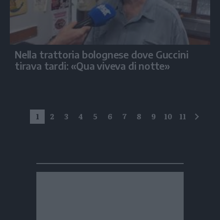
Nella trattoria bolognese dove Guccini
tirava tardi: «Qua viveva di notte»
1
2
3
4
5
6
7
8
9
10
11
succe