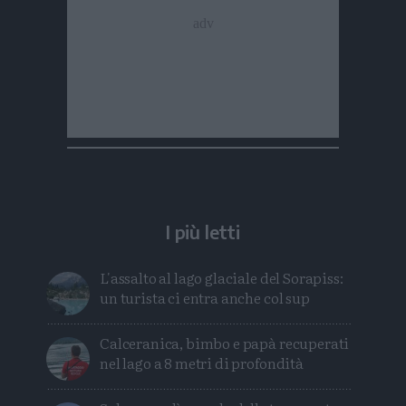
I più letti
L'assalto al lago glaciale del Sorapiss:
un turista ci entra anche col sup
Calceranica, bimbo e papà recuperati
nel lago a 8 metri di profondità