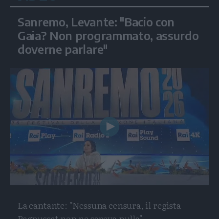
Sanremo, Levante: "Bacio con
Gaia? Non programmato, assurdo
doverne parlare"
Play
Video
La cantante: "Nessuna censura, il regista
Pagnussat non ne sapeva nulla"