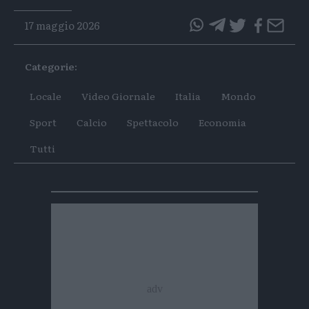
17 maggio 2026
questo
questo
articolo
articolo
Categorie:
su
su
Whatsapp
Telegram
Locale
Video Giornale
Italia
Mondo
Sport
Calcio
Spettacolo
Economia
Tutti