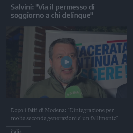
Salvini: "Via il permesso di
soggiorno a chi delinque"
Play
Video
Dopo i fatti di Modena: "L'integrazione per
molte seconde generazioni e' un fallimento"
Tags
italia