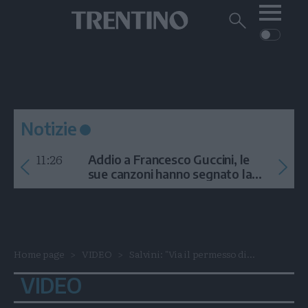
Me
Trentino
Cerca
su
Trentino
Cerca
su
Navigazione
Home
MONTAGNA
Trentino
principale
Facebook
Twitt
I
AMBIENTE
EVENTI
CRONACA
GARDA
CULTURA
PODCAST
Notizie
FOTO
Altre
11:26
Addio a Francesco Guccini, le
VIDEO
sue canzoni hanno segnato la
storia
GENERAZIONI
ITALIA-MONDO
Home page
VIDEO
Salvini: "Via il permesso di...
VIDEO