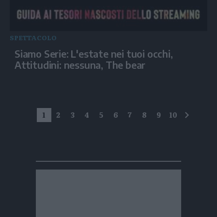
SPETTACOLO
Siamo Serie: L'estate nei tuoi occhi,
Attitudini: nessuna, The bear
1
2
3
4
5
6
7
8
9
10
succes