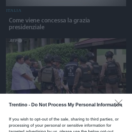
ITALIA
Come viene concessa la grazia
presidenziale
MONDO
Trentino -
Do Not Process My Personal Information
Sparatoria in una scuola in Thailandia, i
soccorsi sul posto
If you wish to opt-out of the sale, sharing to third parties, or
processing of your personal or sensitive information for
targeted advertising by us, please use the below opt-out