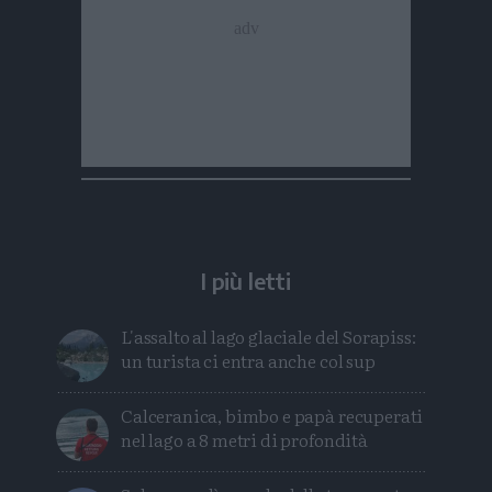
I più letti
L'assalto al lago glaciale del Sorapiss:
un turista ci entra anche col sup
Calceranica, bimbo e papà recuperati
nel lago a 8 metri di profondità