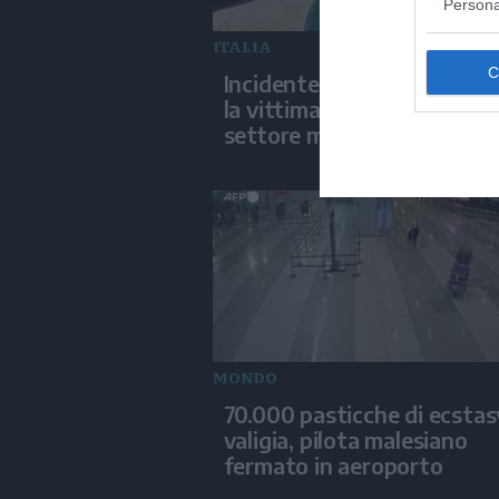
Persona
ITALIA
Incidente sul lavoro a Carra
la vittima un operario esp
settore marmifero
MONDO
70.000 pasticche di ecstas
valigia, pilota malesiano
fermato in aeroporto