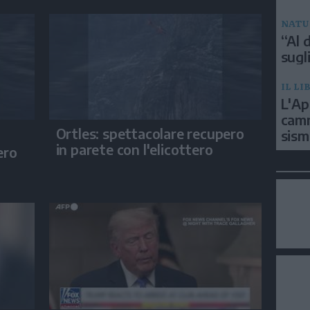
NATU
“Al d
sugli
IL LI
L'Ap
camm
Ortles: spettacolare recupero
sism
in parete con l'elicottero
ero