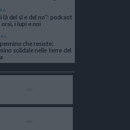
RA
i là del sì e del no”: podcast
 orsi, i lupi e noi
BRO
pennino che resiste:
ino solidale nelle terre del
a