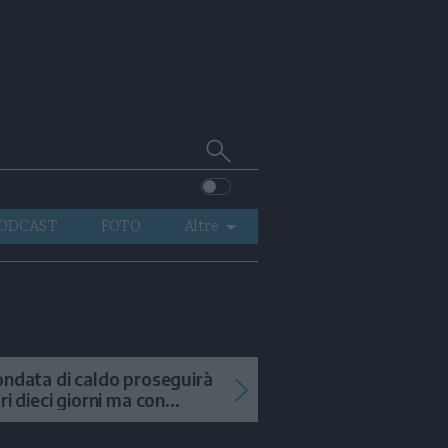
Cerca
su
Trentino
ODCAST
FOTO
Altre
VIDEO
GENERAZIONI
ITALIA-MONDO
ondata di caldo proseguirà
tri dieci giorni ma con
mporali