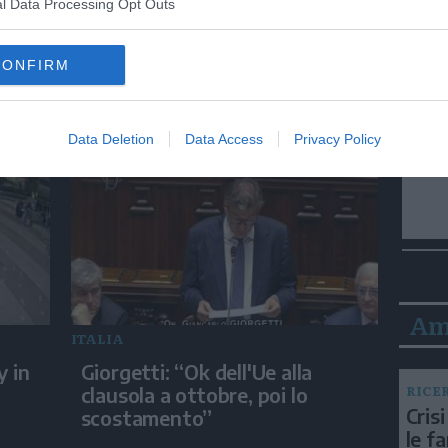
l Data Processing Opt Outs
ITALIA
CONFIRM
ra:
Torino: non si ferma all'alt,
erto
inseguito dalla polizia finisce
nel Po
Data Deletion
Data Access
Privacy Policy
Am
ITALIA
y in
Giorgetti: “Ok dell'Ue alla
RICE
clausola a ottobre, poi lo
Crisi
scostamento”
le f