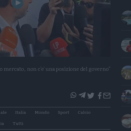
Play
Video
ro mercato, non c'e' una posizione del governo"
questo
questo
articolo
articolo
ale
Italia
Mondo
Sport
Calcio
su
su
Whatsapp
Telegram
ia
Tutti