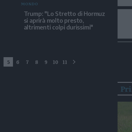
MONDO
Trump: "Lo Stretto di Hormuz
si aprirà molto presto,
altrimenti colpi durissimi"
4
5
6
7
8
9
10
11
successivo
Pr