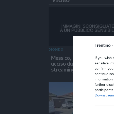
Trentino -
MONDO
Messico, l'influencer Gast
If you wish 
ucciso durante una diretta
sensitive in
streaming
confirm you
continue se
information 
further disc
participants
Downstream 