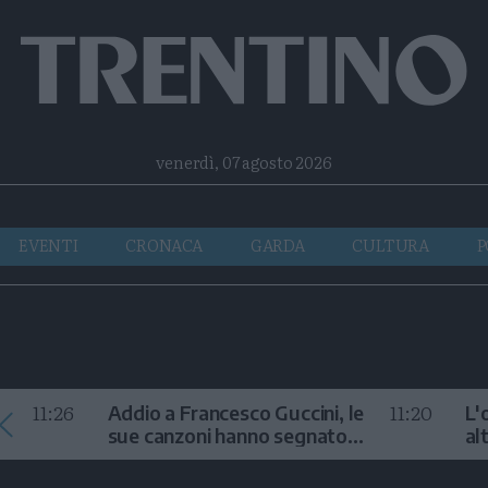
Facebook
Twitter
Instagram
Telegram
RSS
venerdì, 07 agosto 2026
EVENTI
CRONACA
GARDA
CULTURA
P
11:26
11:20
Addio a Francesco Guccini, le
L'
sue canzoni hanno segnato
al
la storia
te