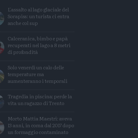
L'assalto al lago glaciale del
Sorapiss: un turista ci entra
anche col sup
Calceranica, bimbo e papà
recuperati nel lago a 8 metri
di profondità
Solo venerdì un calo delle
temperature ma
aumenteranno i temporali
Tragedia in piscina: perde la
Condividi
Condividi
Twitter
Condividi
Mail
vita un ragazzo di Trento
Morto Mattia Maestri: aveva
13 anni, in coma dal 2017 dopo
un formaggio contaminato