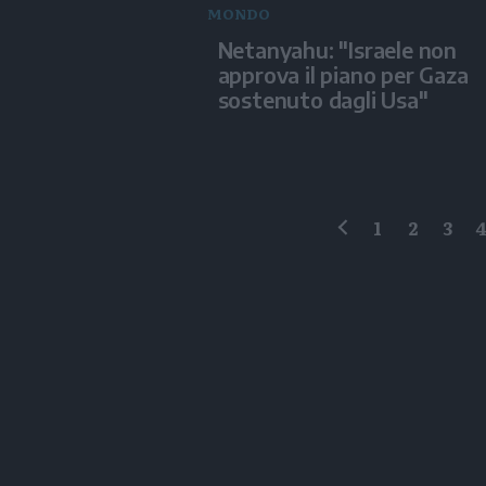
MONDO
Netanyahu: "Israele non
approva il piano per Gaza
sostenuto dagli Usa"
1
2
3
precedente