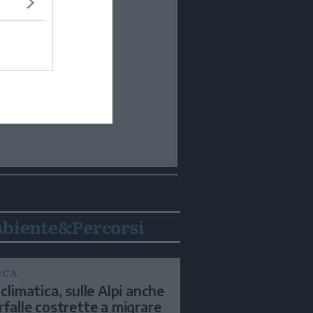
biente&Percorsi
RCA
 climatica, sulle Alpi anche
arfalle costrette a migrare