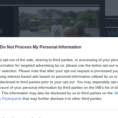
Vid
Do Not Process My Personal Information
MONDO
elum
Caldo record a Tokyo, morti
to opt-out of the sale, sharing to third parties, or processing of your per
tre leoni dello zoo di Tama
formation for targeted advertising by us, please use the below opt-out s
r selection. Please note that after your opt-out request is processed y
eing interest-based ads based on personal information utilized by us or
disclosed to third parties prior to your opt-out. You may separately opt-
losure of your personal information by third parties on the IAB’s list of
Bepp
. This information may also be disclosed by us to third parties on the
IA
sta
Participants
that may further disclose it to other third parties.