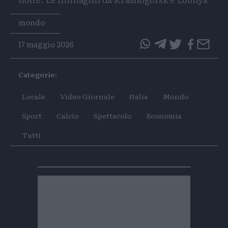
Tags
mondo
17 maggio 2026
questo
questo
articolo
articolo
Categorie:
su
su
Whatsapp
Telegram
Locale
Video Giornale
Italia
Mondo
Sport
Calcio
Spettacolo
Economia
Tutti