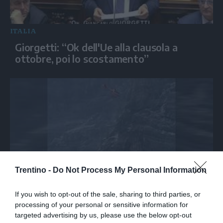
ITALIA
Giorgetti: “Ok dell'Ue alla clausola a
ottobre, poi lo scostamento”
Trentino -
Do Not Process My Personal Information
ITALIA
If you wish to opt-out of the sale, sharing to third parties, or
Ortles: spettacolare recupero in parete
processing of your personal or sensitive information for
targeted advertising by us, please use the below opt-out