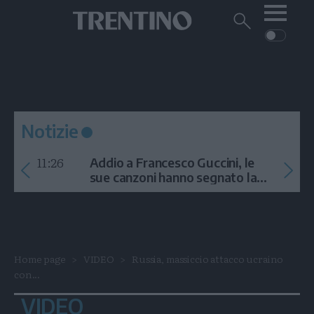
Me
Trentino
Cerca
su
Trentino
Cerca
su
Navigazione
Home
MONTAGNA
Trentino
principale
Facebook
Twitt
I
AMBIENTE
EVENTI
CRONACA
GARDA
CULTURA
PODCAST
Notizie
FOTO
Altre
11:26
Addio a Francesco Guccini, le
VIDEO
sue canzoni hanno segnato la
storia
GENERAZIONI
ITALIA-MONDO
Home page
VIDEO
Russia, massiccio attacco ucraino
con...
VIDEO