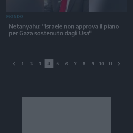
MONDO
Netanyahu: "Israele non approva il piano
per Gaza sostenuto dagli Usa"
1
2
3
4
5
6
7
8
9
10
11
precedente
succe