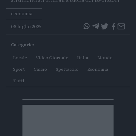
Tags
economia
08 luglio 2025
questo
questo
articolo
articolo
Categorie:
su
su
Whatsapp
Telegram
Locale
Video Giornale
Italia
Mondo
Sport
Calcio
Spettacolo
Economia
Tutti