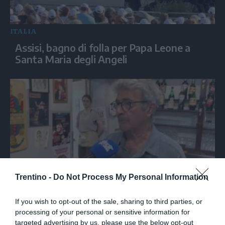
ITALIA
Assisi, bagno di folla per Papa Leone a
Santa Maria degli Angeli
Trentino -
Do Not Process My Personal Information
Nella trattoria bolognese dove Guccini
tirava tardi: «Qua viveva di notte»
If you wish to opt-out of the sale, sharing to third parties, or
processing of your personal or sensitive information for
targeted advertising by us, please use the below opt-out