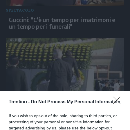
SPETTACOLO
Guccini: "C'è un tempo per i matrimoni e
un tempo per i funerali"
Hiroshima ricorda la tragedia della bomba
Trentino -
Do Not Process My Personal Information
atomica, 81 anni dopo
If you wish to opt-out of the sale, sharing to third parties, or
processing of your personal or sensitive information for
targeted advertising by us, please use the below opt-out