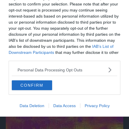
section to confirm your selection. Please note that after your
opt-out request is processed you may continue seeing
interest-based ads based on personal information utilized by
us or personal information disclosed to third parties prior to
your opt-out. You may separately opt-out of the further
disclosure of your personal information by third parties on the
IAB’s list of downstream participants. This information may
also be disclosed by us to third parties on the
IAB’s List of
Downstream Participants
that may further disclose it to other
SPETTACOLO
third parties.
Ronchi: "Per me il cinema è stata una
passione, monografia dedicata è un bel
Personal Data Processing Opt Outs
regalo"
CONFIRM
Data Deletion
Data Access
Privacy Policy