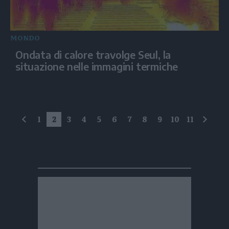
MONDO
Ondata di calore travolge Seul, la
situazione nelle immagini termiche
1
2
3
4
5
6
7
8
9
10
11
precedente
succe