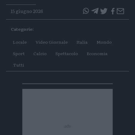
15 giugno 2026
questo
questo
articolo
articolo
Categorie:
su
su
Whatsapp
Telegram
Locale
Video Giornale
Italia
Mondo
Sport
Calcio
Spettacolo
Economia
Tutti