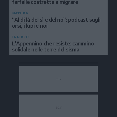
farfalle costrette a migrare
NATURA
“Al di là del sì e del no”: podcast sugli
orsi, i lupi e noi
IL LIBRO
L'Appennino che resiste: cammino
solidale nelle terre del sisma