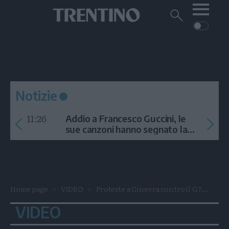
Me
Trentino
Cerca
su
Trentino
Cerca
su
Navigazione
Home
MONTAGNA
Trentino
principale
Facebook
Twitt
I
AMBIENTE
EVENTI
CRONACA
GARDA
CULTURA
PODCAST
Notizie
FOTO
Altre
11:26
Addio a Francesco Guccini, le
VIDEO
sue canzoni hanno segnato la
storia
GENERAZIONI
ITALIA-MONDO
Home page
VIDEO
Proteste a Ginevra contro il G7,...
VIDEO