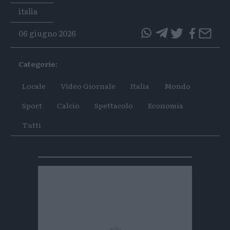
Tags
italia
06 giugno 2026
questo
questo
articolo
articolo
Categorie:
su
su
Whatsapp
Telegram
Locale
Video Giornale
Italia
Mondo
Sport
Calcio
Spettacolo
Economia
Tutti