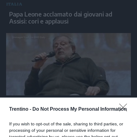
ITALIA
Papa Leone acclamato dai giovani ad
Assisi: cori e applausi
SPETTACOLO
Medio Oriente, Guccini: "Guerra? Due
Trentino -
Do Not Process My Personal Information
tifoserie che si urlano contro e
dimenticano vittime"
If you wish to opt-out of the sale, sharing to third parties, or
processing of your personal or sensitive information for
targeted advertising by us, please use the below opt-out