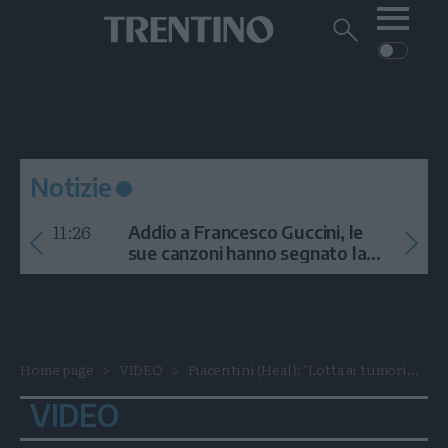
Me
Trentino
Cerca
su
Trentino
Cerca
su
Navigazione
Home
MONTAGNA
Trentino
principale
Facebook
Twitt
I
AMBIENTE
EVENTI
CRONACA
GARDA
CULTURA
PODCAST
Notizie
FOTO
Altre
11:26
Addio a Francesco Guccini, le
VIDEO
sue canzoni hanno segnato la
storia
GENERAZIONI
ITALIA-MONDO
Home page
VIDEO
Piacentini (Heal): "Lotta ai tumori...
VIDEO