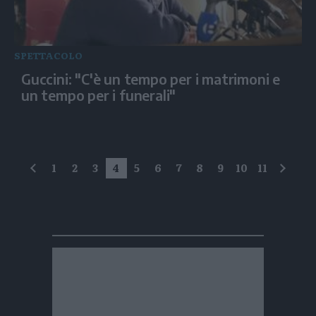
SPETTACOLO
Guccini: "C'è un tempo per i matrimoni e
un tempo per i funerali"
1
2
3
4
5
6
7
8
9
10
11
precedente
succe