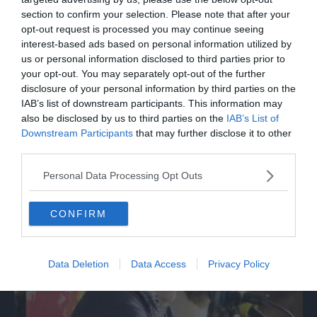
section to confirm your selection. Please note that after your
opt-out request is processed you may continue seeing
interest-based ads based on personal information utilized by
us or personal information disclosed to third parties prior to
your opt-out. You may separately opt-out of the further
disclosure of your personal information by third parties on the
IAB’s list of downstream participants. This information may
also be disclosed by us to third parties on the
IAB’s List of
Downstream Participants
that may further disclose it to other
third parties.
SPETTACOLO
Francesco Guccini racconta le sue canzoni
Personal Data Processing Opt Outs
da osteria attraverso le culture
CONFIRM
Data Deletion
Data Access
Privacy Policy