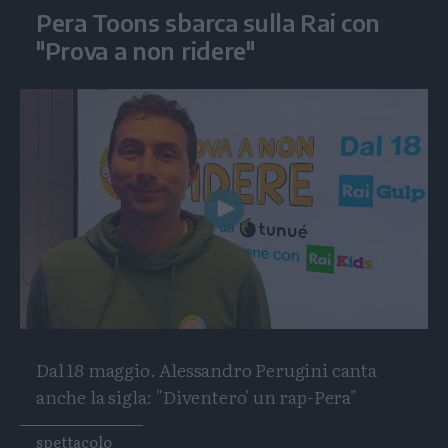
Pera Toons sbarca sulla Rai con
"Prova a non ridere"
Play
Video
Dal 18 maggio. Alessandro Perugini canta
anche la sigla: "Diventero' un rap-Pera"
Tags
spettacolo