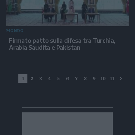
MONDO
Firmato patto sulla difesa tra Turchia,
Arabia Saudita e Pakistan
1
2
3
4
5
6
7
8
9
10
11
succe