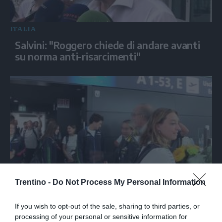
ITALIA
Salvini: "Roggero chiede di andare avanti
su norma anti-risarcimenti"
Trentino -
Do Not Process My Personal Information
SPORT
Europei nuoto, Pellacani rientra in Italia
If you wish to opt-out of the sale, sharing to third parties, or
con gli azzurri dei tuffi
processing of your personal or sensitive information for