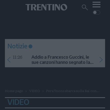
Me
Trentino
Cerca
su
Trentino
Cerca
su
Navigazione
Home
MONTAGNA
Trentino
principale
Facebook
Twitt
I
AMBIENTE
EVENTI
CRONACA
GARDA
CULTURA
PODCAST
Notizie
FOTO
Altre
11:26
Addio a Francesco Guccini, le
VIDEO
sue canzoni hanno segnato la
storia
GENERAZIONI
ITALIA-MONDO
Home page
VIDEO
Pera Toons sbarca sulla Rai con...
VIDEO