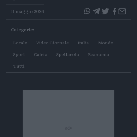
11 maggio 2026
questo
questo
articolo
articolo
Categorie:
su
su
Whatsapp
Telegram
Locale
Video Giornale
Italia
Mondo
Sport
Calcio
Spettacolo
Economia
Tutti