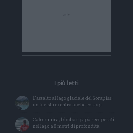
I più letti
L'assalto al lago glaciale del Sorapiss:
un turista ci entra anche col sup
Calceranica, bimbo e papà recuperati
nel lago a 8 metri di profondità