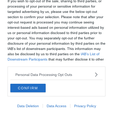
Armony, Mastandrea diretto da Albertini
If you wish to opt-out of the sale, sharing to third parties, or
presenta la sua famiglia diversa ma felice
processing of your personal or sensitive information for
targeted advertising by us, please use the below opt-out
section to confirm your selection. Please note that after your
opt-out request is processed you may continue seeing
interest-based ads based on personal information utilized by
us or personal information disclosed to third parties prior to
your opt-out. You may separately opt-out of the further
disclosure of your personal information by third parties on the
IAB’s list of downstream participants. This information may
also be disclosed by us to third parties on the
IAB’s List of
Downstream Participants
that may further disclose it to other
third parties.
SPETTACOLO
Personal Data Processing Opt Outs
Joni Sighvatsson: "Il cinema italiano ha
disegnato la mia visione del mondo e del
CONFIRM
cinema"
Data Deletion
Data Access
Privacy Policy