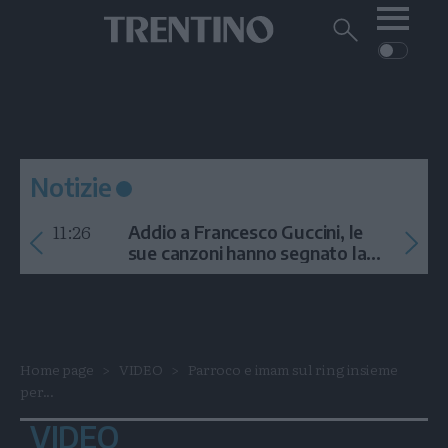
Me
Trentino
Cerca
su
Trentino
Cerca
su
Navigazione
Home
MONTAGNA
Trentino
principale
Facebook
Twitt
I
AMBIENTE
EVENTI
CRONACA
GARDA
CULTURA
PODCAST
Notizie
FOTO
Altre
11:26
Addio a Francesco Guccini, le
VIDEO
sue canzoni hanno segnato la
storia
GENERAZIONI
ITALIA-MONDO
Home page
VIDEO
Parroco e imam sul ring insieme
per...
VIDEO