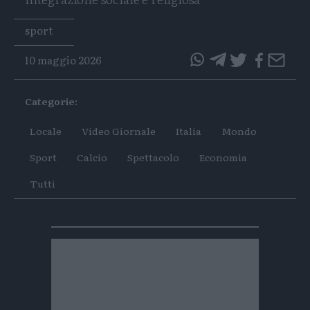
Tags
sport
10 maggio 2026
questo
questo
articolo
articolo
Categorie:
su
su
Whatsapp
Telegram
Locale
Video Giornale
Italia
Mondo
Sport
Calcio
Spettacolo
Economia
Tutti