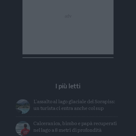
I più letti
L'assalto al lago glaciale del Sorapiss:
un turista ci entra anche col sup
Calceranica, bimbo e papà recuperati
nel lago a 8 metri di profondità