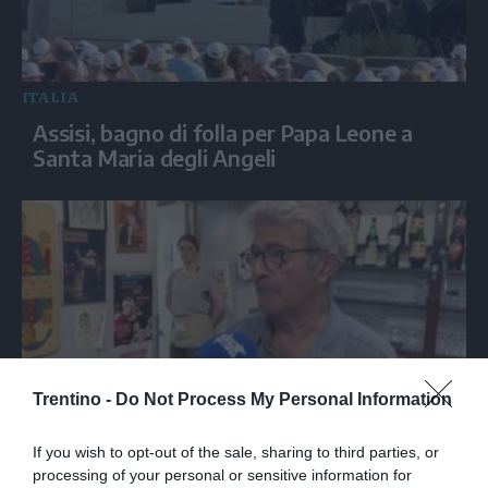
ITALIA
Assisi, bagno di folla per Papa Leone a
Santa Maria degli Angeli
Trentino -
Do Not Process My Personal Information
Nella trattoria bolognese dove Guccini
If you wish to opt-out of the sale, sharing to third parties, or
tirava tardi: «Qua viveva di notte»
processing of your personal or sensitive information for