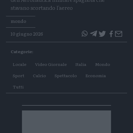
stavano scortando l'aereo
Tags
mondo
10 giugno 2026
questo
questo
articolo
articolo
Categorie:
su
su
Whatsapp
Telegram
Locale
Video Giornale
Italia
Mondo
Sport
Calcio
Spettacolo
Economia
Tutti