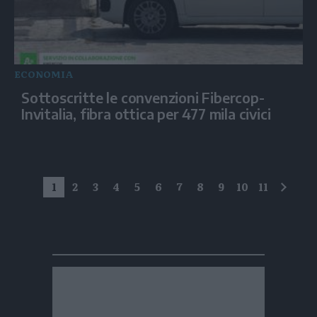
ECONOMIA
Sottoscritte le convenzioni Fibercop-
Invitalia, fibra ottica per 477 mila civici
1
2
3
4
5
6
7
8
9
10
11
succe