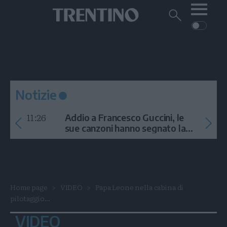
Me
Trentino
Cerca
su
Trentino
Cerca
su
Navigazione
Home
MONTAGNA
Trentino
principale
Facebook
Twitt
I
AMBIENTE
EVENTI
CRONACA
GARDA
CULTURA
PODCAST
Notizie
FOTO
Altre
11:26
Addio a Francesco Guccini, le
VIDEO
sue canzoni hanno segnato la
storia
GENERAZIONI
ITALIA-MONDO
Home page
VIDEO
Papa Leone nella cabina di
pilotaggio...
VIDEO