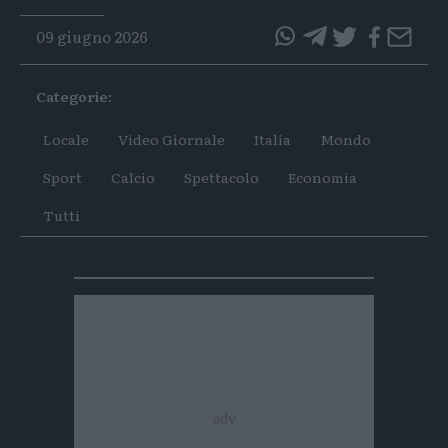
09 giugno 2026
questo
questo
articolo
articolo
Categorie:
su
su
Whatsapp
Telegram
Locale
Video Giornale
Italia
Mondo
Sport
Calcio
Spettacolo
Economia
Tutti