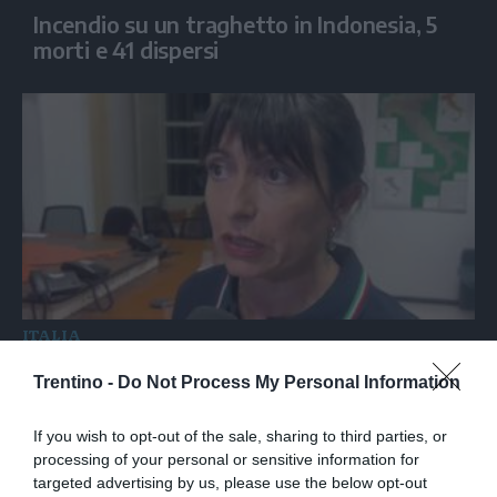
Incendio su un traghetto in Indonesia, 5
morti e 41 dispersi
ITALIA
Proietti: "Sei morti e 34 feriti
Trentino -
Do Not Process My Personal Information
nell'incidente sulla Terni-Rieti"
If you wish to opt-out of the sale, sharing to third parties, or
processing of your personal or sensitive information for
targeted advertising by us, please use the below opt-out