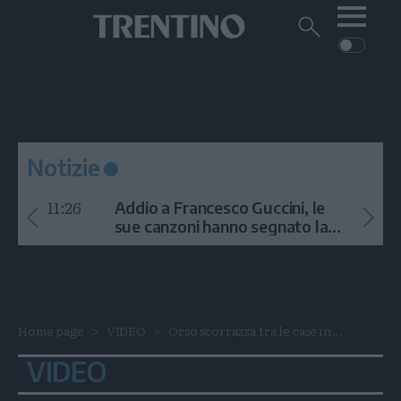
Me
Trentino
Cerca
su
Trentino
Cerca
su
Navigazione
Home
MONTAGNA
Trentino
principale
Facebook
Twitt
I
AMBIENTE
EVENTI
CRONACA
GARDA
CULTURA
PODCAST
Notizie
FOTO
Altre
11:26
Addio a Francesco Guccini, le
VIDEO
sue canzoni hanno segnato la
storia
GENERAZIONI
ITALIA-MONDO
Home page
VIDEO
Orso scorrazza tra le case in...
VIDEO