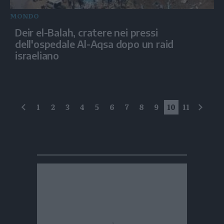
MONDO
Deir el-Balah, cratere nei pressi
dell'ospedale Al-Aqsa dopo un raid
israeliano
1
2
3
4
5
6
7
8
9
10
11
precedente
succe