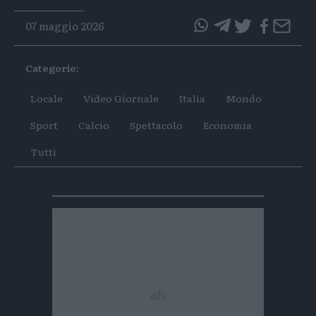
07 maggio 2026
questo
questo
articolo
articolo
Categorie:
su
su
Whatsapp
Telegram
Locale
Video Giornale
Italia
Mondo
Sport
Calcio
Spettacolo
Economia
Tutti