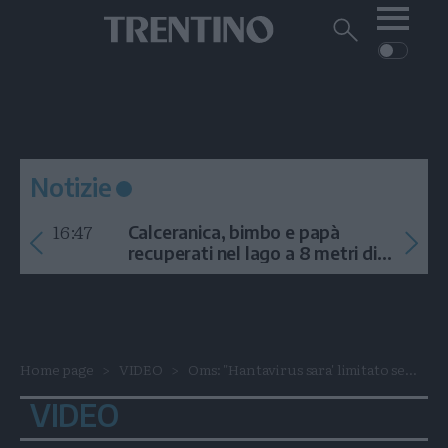
Me
Trentino
Cerca
su
Trentino
Cerca
su
Navigazione
Home
MONTAGNA
Trentino
principale
Facebook
Twitt
I
AMBIENTE
EVENTI
CRONACA
GARDA
CULTURA
PODCAST
Notizie
FOTO
Altre
16:47
Calceranica, bimbo e papà
VIDEO
recuperati nel lago a 8 metri di
profondità
GENERAZIONI
ITALIA-MONDO
Home page
VIDEO
Oms: "Hantavirus sara' limitato se...
VIDEO