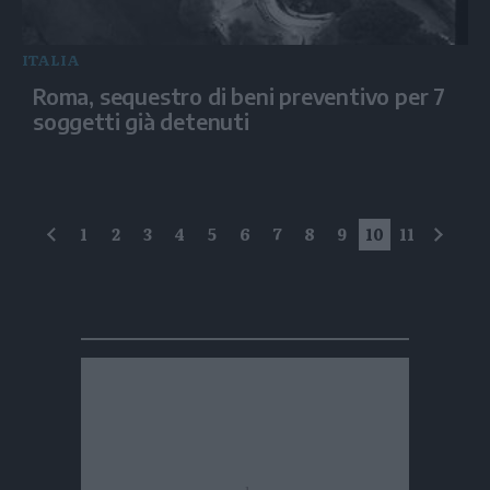
ITALIA
Roma, sequestro di beni preventivo per 7
soggetti già detenuti
1
2
3
4
5
6
7
8
9
10
11
precedente
succe