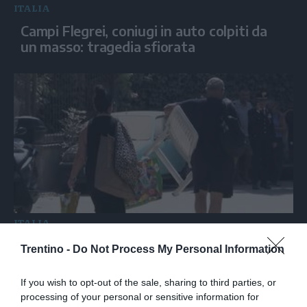
ITALIA
Campi Flegrei, coniugi in auto colpiti da
un masso: tragedia sfiorata
ITALIA
Campi Flegrei, i residenti a Pozzuoli: "Vivi
Trentino -
Do Not Process My Personal Information
per miracolo"
If you wish to opt-out of the sale, sharing to third parties, or
processing of your personal or sensitive information for