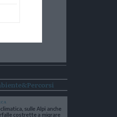
biente&Percorsi
RCA
 climatica, sulle Alpi anche
arfalle costrette a migrare