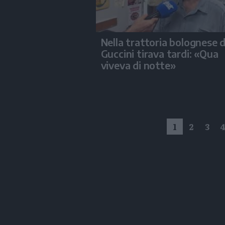
Nella trattoria bolognese 
Guccini tirava tardi: «Qua
viveva di notte»
1
2
3