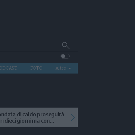
Cerca
su
Trentino
ODCAST
FOTO
Altre
VIDEO
GENERAZIONI
ITALIA-MONDO
ondata di caldo proseguirà
tri dieci giorni ma con
mporali