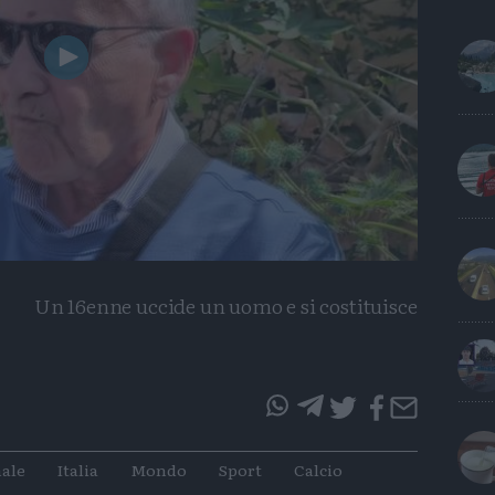
Play
Video
Un 16enne uccide un uomo e si costituisce
questo
questo
articolo
articolo
ale
Italia
Mondo
Sport
Calcio
su
su