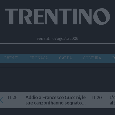
Facebook
Twitter
Instagram
Telegram
RSS
venerdì, 07 agosto 2026
EVENTI
CRONACA
GARDA
CULTURA
P
11:26
11:20
Addio a Francesco Guccini, le
L'
sue canzoni hanno segnato
al
la storia
te