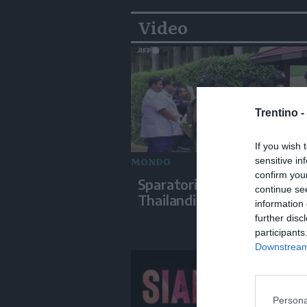
Video
Trentino -
If you wish 
MONDO
sensitive in
confirm you
Sparatoria in una scuola in
continue se
Thailandia, i soccorsi sul p
information 
further disc
participants
Downstream 
Persona