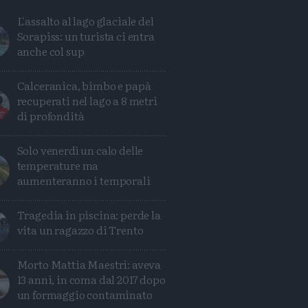
L'assalto al lago glaciale del
Sorapiss: un turista ci entra
anche col sup
Calceranica, bimbo e papà
recuperati nel lago a 8 metri
di profondità
Solo venerdì un calo delle
temperature ma
aumenteranno i temporali
Tragedia in piscina: perde la
vita un ragazzo di Trento
Condividi
Condividi
Twitter
Condividi
Mail
Morto Mattia Maestri: aveva
13 anni, in coma dal 2017 dopo
un formaggio contaminato