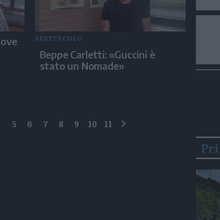
SPETTACOLO
dove
Beppe Carletti: «Guccini è
stato un Nomade»
4
5
6
7
8
9
10
11
successivo
Pr