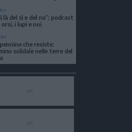
RA
i là del sì e del no”: podcast
 orsi, i lupi e noi
BRO
pennino che resiste:
ino solidale nelle terre del
a