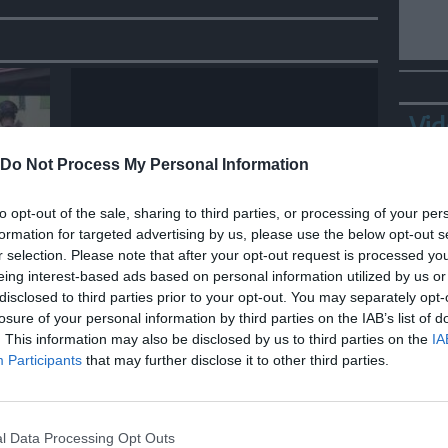
Vid
Do Not Process My Personal Information
to opt-out of the sale, sharing to third parties, or processing of your per
MONDO
formation for targeted advertising by us, please use the below opt-out s
r selection. Please note that after your opt-out request is processed y
Nuovo video su Crans-
eing interest-based ads based on personal information utilized by us or
osto
Montana, i giovani cercano di
disclosed to third parties prior to your opt-out. You may separately opt-
sfondare le vetrate
losure of your personal information by third parties on the IAB’s list of
. This information may also be disclosed by us to third parties on the
IA
Bepp
Participants
that may further disclose it to other third parties.
sta
l Data Processing Opt Outs