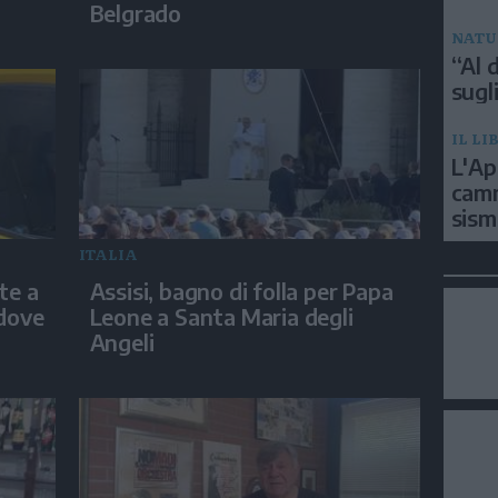
Belgrado
NATU
“Al d
sugli
IL LI
L'Ap
camm
sism
ITALIA
te a
Assisi, bagno di folla per Papa
 dove
Leone a Santa Maria degli
Angeli