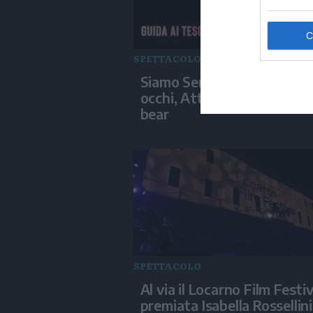
SPETTACOLO
Siamo Serie: L'estate nei t
occhi, Attitudini: nessuna,
bear
SPETTACOLO
Al via il Locarno Film Festiv
premiata Isabella Rossellin