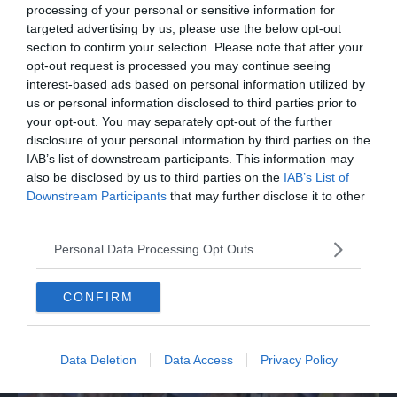
Ondata di calore travolge Seul, la
processing of your personal or sensitive information for
situazione nelle immagini termiche
targeted advertising by us, please use the below opt-out
section to confirm your selection. Please note that after your
opt-out request is processed you may continue seeing
interest-based ads based on personal information utilized by
us or personal information disclosed to third parties prior to
your opt-out. You may separately opt-out of the further
disclosure of your personal information by third parties on the
IAB’s list of downstream participants. This information may
also be disclosed by us to third parties on the
IAB’s List of
Downstream Participants
that may further disclose it to other
third parties.
Personal Data Processing Opt Outs
ITALIA
Delmastro, negato l'uso delle chat: le
CONFIRM
proteste di Avs e M5s
Data Deletion
Data Access
Privacy Policy