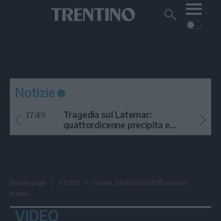
Me
Trentino
Cerca
su
Trentino
Cerca
su
Navigazione
Home
MONTAGNA
Trentino
principale
Facebook
Twitt
I
AMBIENTE
EVENTI
CRONACA
GARDA
CULTURA
PODCAST
Notizie
FOTO
Altre
17:49
Tragedia sul Latemar:
VIDEO
quattordicenne precipita e
muore
GENERAZIONI
ITALIA-MONDO
Home page
VIDEO
Oman, Stati Uniti diffondono
video...
VIDEO