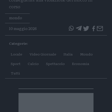
corso
Tags
mondo
10 maggio 2026
questo
questo
articolo
articolo
Categorie:
su
su
Whatsapp
Telegram
Locale
Video Giornale
Italia
Mondo
Sport
Calcio
Spettacolo
Economia
Tutti