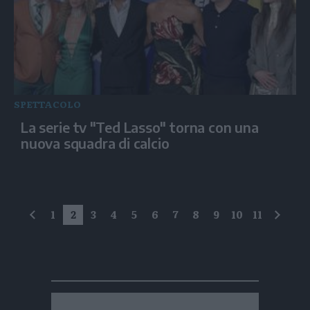
SPETTACOLO
La serie tv "Ted Lasso" torna con una
nuova squadra di calcio
1
2
3
4
5
6
7
8
9
10
11
precedente
succe