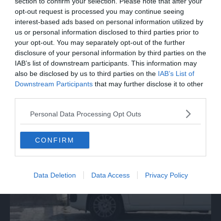
section to confirm your selection. Please note that after your
opt-out request is processed you may continue seeing
interest-based ads based on personal information utilized by
us or personal information disclosed to third parties prior to
your opt-out. You may separately opt-out of the further
disclosure of your personal information by third parties on the
IAB’s list of downstream participants. This information may
also be disclosed by us to third parties on the
IAB’s List of
Downstream Participants
that may further disclose it to other
SPETTACOLO
third parties.
Beppe Carletti: «Guccini è stato un
Personal Data Processing Opt Outs
Nomade»
CONFIRM
Data Deletion
Data Access
Privacy Policy