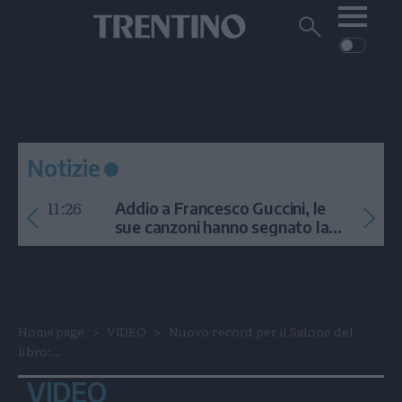
Me
Trentino
Cerca
su
Trentino
Cerca
su
Navigazione
Home
MONTAGNA
Trentino
principale
Facebook
Twitt
I
AMBIENTE
EVENTI
CRONACA
GARDA
CULTURA
PODCAST
Notizie
FOTO
Altre
11:26
Addio a Francesco Guccini, le
VIDEO
sue canzoni hanno segnato la
storia
GENERAZIONI
ITALIA-MONDO
Home page
VIDEO
Nuovo record per il Salone del
libro:...
VIDEO