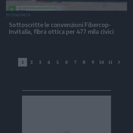
ECONOMIA
Sottoscritte le convenzioni Fibercop-
Invitalia, fibra ottica per 477 mila civici
1
2
3
4
5
6
7
8
9
10
11
succe