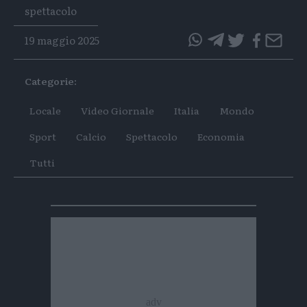
Tags
spettacolo
19 maggio 2025
questo
questo
articolo
articolo
Categorie:
su
su
Whatsapp
Telegram
Locale
Video Giornale
Italia
Mondo
Sport
Calcio
Spettacolo
Economia
Tutti