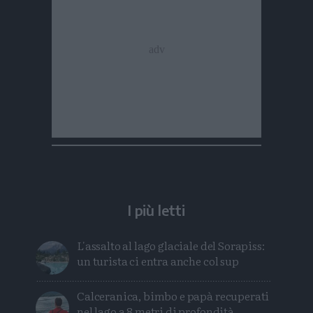
I più letti
L'assalto al lago glaciale del Sorapiss:
un turista ci entra anche col sup
Calceranica, bimbo e papà recuperati
nel lago a 8 metri di profondità