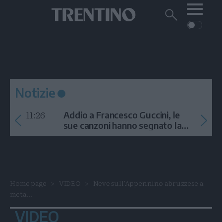
Me
Trentino
Cerca
su
Trentino
Cerca
su
Navigazione
Home
MONTAGNA
Trentino
principale
Facebook
Twitt
I
AMBIENTE
EVENTI
CRONACA
GARDA
CULTURA
PODCAST
Notizie
FOTO
Altre
11:26
Addio a Francesco Guccini, le
VIDEO
sue canzoni hanno segnato la
storia
GENERAZIONI
ITALIA-MONDO
Home page
VIDEO
Neve sull'Appennino abruzzese a
meta'...
VIDEO