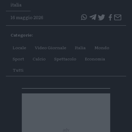
Tags
italia
16 maggio 2026
questo
questo
articolo
articolo
Categorie:
su
su
Whatsapp
Telegram
Locale
Video Giornale
Italia
Mondo
Sport
Calcio
Spettacolo
Economia
Tutti