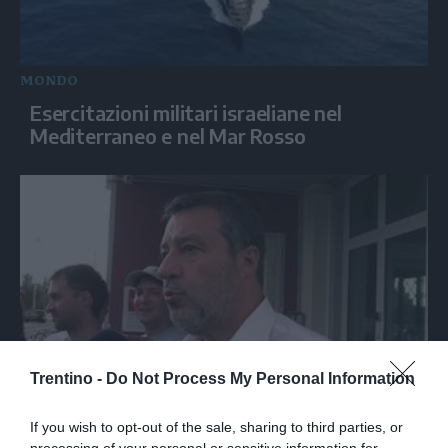
MONDO
Esercitazioni militari israeliane nel
Mediterraneo e nel Mar Rosso
Trentino -
Do Not Process My Personal Information
ITALIA
Salvini: "Roggero chiede di andare avanti
If you wish to opt-out of the sale, sharing to third parties, or
processing of your personal or sensitive information for