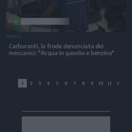
ITALIA
Carburanti, la frode denunciata dei
meccanici: "Acqua in gasolio e benzina"
1
2
3
4
5
6
7
8
9
10
11
succe