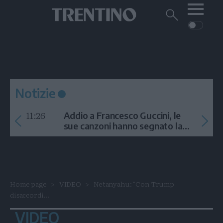
Me
Trentino
Cerca
su
Trentino
Cerca
su
Navigazione
Home
MONTAGNA
Trentino
principale
Facebook
Twitt
I
AMBIENTE
EVENTI
CRONACA
GARDA
CULTURA
PODCAST
Notizie
FOTO
Altre
11:26
Addio a Francesco Guccini, le
VIDEO
sue canzoni hanno segnato la
storia
GENERAZIONI
ITALIA-MONDO
Home page
VIDEO
Netanyahu: "Con Trump
disaccordi...
VIDEO