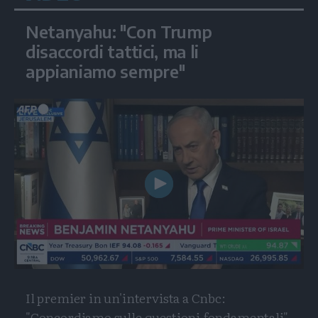
Netanyahu: "Con Trump
disaccordi tattici, ma li
appianiamo sempre"
Play
Video
Il premier in un'intervista a Cnbc:
"Concordiamo sulle questioni fondamentali"