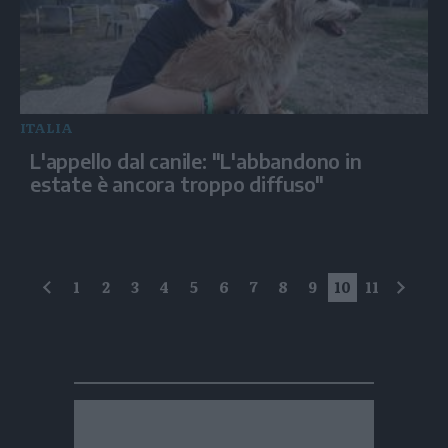
ITALIA
L'appello dal canile: "L'abbandono in
estate è ancora troppo diffuso"
1
2
3
4
5
6
7
8
9
10
11
precedente
succe