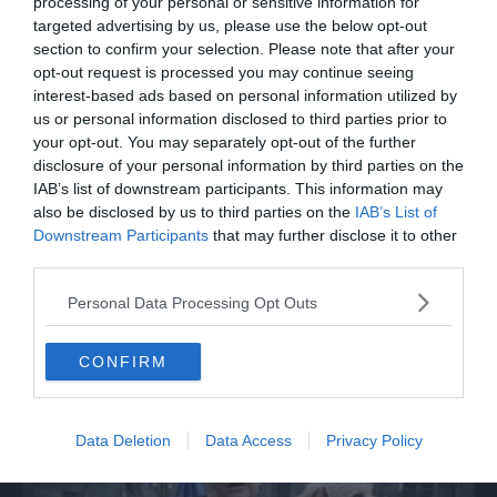
"Aprite la cassaforte, fuori le chat"
processing of your personal or sensitive information for
targeted advertising by us, please use the below opt-out
section to confirm your selection. Please note that after your
opt-out request is processed you may continue seeing
interest-based ads based on personal information utilized by
us or personal information disclosed to third parties prior to
your opt-out. You may separately opt-out of the further
disclosure of your personal information by third parties on the
IAB’s list of downstream participants. This information may
also be disclosed by us to third parties on the
IAB’s List of
Downstream Participants
that may further disclose it to other
third parties.
ITALIA
Personal Data Processing Opt Outs
Caso Maiorana, la madre: "Nessun caso di
scomparsa va archiviato"
CONFIRM
Data Deletion
Data Access
Privacy Policy