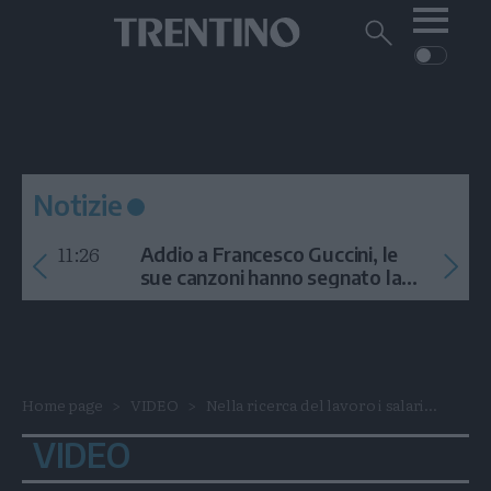
Me
Trentino
Cerca
su
Trentino
Cerca
su
Navigazione
Home
MONTAGNA
Trentino
principale
Facebook
Twitt
I
AMBIENTE
EVENTI
CRONACA
GARDA
CULTURA
PODCAST
Notizie
FOTO
Altre
11:26
Addio a Francesco Guccini, le
VIDEO
sue canzoni hanno segnato la
storia
GENERAZIONI
ITALIA-MONDO
Home page
VIDEO
Nella ricerca del lavoro i salari...
VIDEO