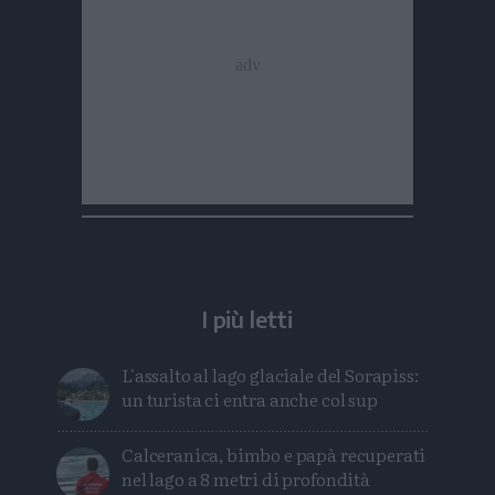
I più letti
L'assalto al lago glaciale del Sorapiss:
un turista ci entra anche col sup
Calceranica, bimbo e papà recuperati
nel lago a 8 metri di profondità