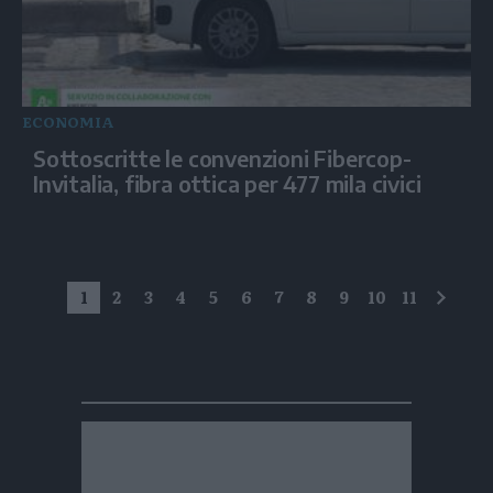
ECONOMIA
Sottoscritte le convenzioni Fibercop-
Invitalia, fibra ottica per 477 mila civici
1
2
3
4
5
6
7
8
9
10
11
succe