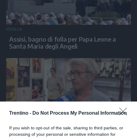
ITALIA
Assisi, bagno di folla per Papa Leone a
Santa Maria degli Angeli
Trentino -
Do Not Process My Personal Information
Nella trattoria bolognese dove Guccini
If you wish to opt-out of the sale, sharing to third parties, or
tirava tardi: «Qua viveva di notte»
processing of your personal or sensitive information for