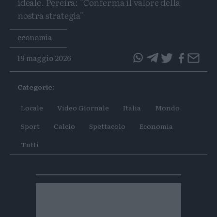
ideale. Pereira: "Conferma il valore della
nostra strategia"
Tags
economia
19 maggio 2026
questo
questo
articolo
articolo
Categorie:
su
su
Whatsapp
Telegram
Locale
Video Giornale
Italia
Mondo
Sport
Calcio
Spettacolo
Economia
Tutti