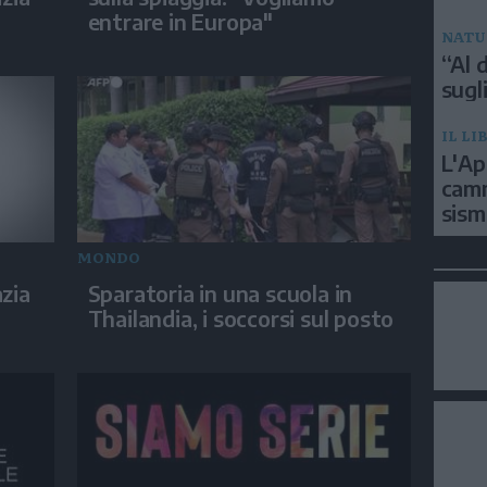
entrare in Europa"
NATU
“Al d
sugli
IL LI
L'Ap
camm
sism
MONDO
zia
Sparatoria in una scuola in
Thailandia, i soccorsi sul posto