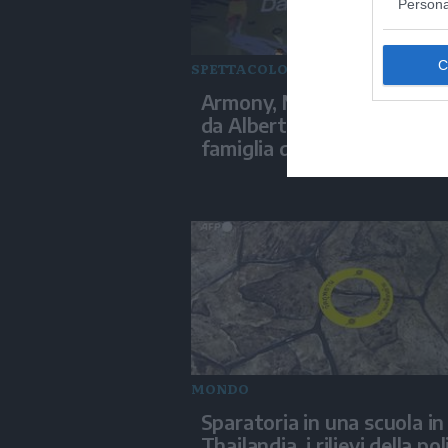
Persona
SPETTACOLO
Armony, Mastandrea diret
da Albertini presenta la su
famiglia diversa ma felice
MONDO
Sparatoria in una scuola in
Thailandia, i rilievi della pol