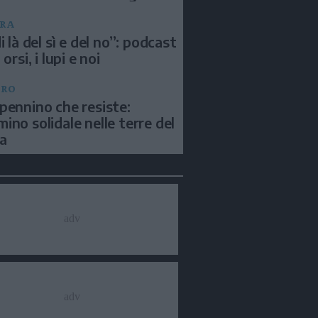
RA
i là del sì e del no”: podcast
 orsi, i lupi e noi
BRO
pennino che resiste:
ino solidale nelle terre del
a