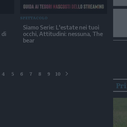
SPETTACOLO
Siamo Serie: L'estate nei tuoi
 di
occhi, Attitudini: nessuna, The
bear
4
5
6
7
8
9
10
successivo
Pr