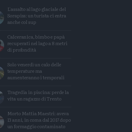
L'assalto al lago glaciale del
Sorapiss: un turista ci entra
anche col sup
Calceranica, bimbo e papà
recuperati nel lago a 8 metri
di profondità
Solo venerdì un calo delle
temperature ma
aumenteranno i temporali
Tragedia in piscina: perde la
vita un ragazzo di Trento
Condividi
Condividi
Twitter
Condividi
Mail
Morto Mattia Maestri: aveva
13 anni, in coma dal 2017 dopo
un formaggio contaminato