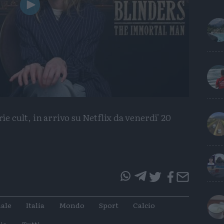
Play
Video
rie cult, in arrivo su Netflix da venerdi' 20
questo
questo
articolo
articolo
ale
Italia
Mondo
Sport
Calcio
su
su