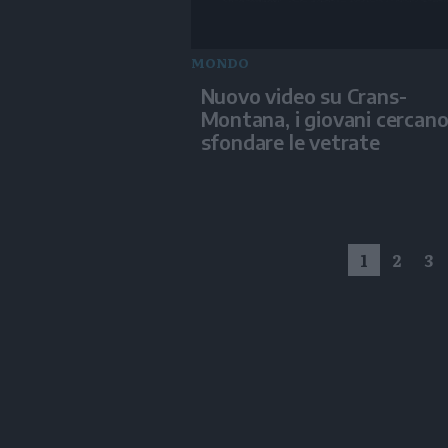
MONDO
Nuovo video su Crans-
Montana, i giovani cercano
sfondare le vetrate
1
2
3