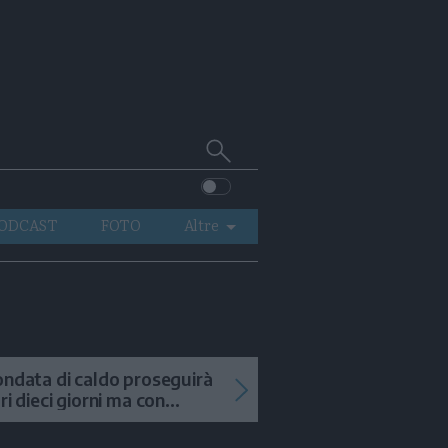
Cerca
su
Trentino
ODCAST
FOTO
Altre
VIDEO
GENERAZIONI
ITALIA-MONDO
ondata di caldo proseguirà
tri dieci giorni ma con
mporali