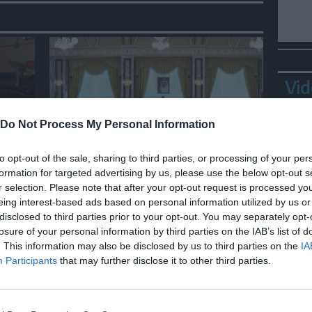
Vid
Do Not Process My Personal Information
MONDO
to opt-out of the sale, sharing to third parties, or processing of your per
formation for targeted advertising by us, please use the below opt-out s
Firmato patto sulla difesa tra
r selection. Please note that after your opt-out request is processed y
Turchia, Arabia Saudita e
eing interest-based ads based on personal information utilized by us or
a"
Pakistan
disclosed to third parties prior to your opt-out. You may separately opt-
losure of your personal information by third parties on the IAB’s list of
Bepp
. This information may also be disclosed by us to third parties on the
IA
sta
Participants
that may further disclose it to other third parties.