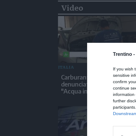
Video
Trentino -
ITALIA
If you wish 
sensitive in
Carburanti, la frode
confirm you
denunciata dei meccanici:
continue se
"Acqua in gasolio e benzin
information 
further disc
participants
Downstream 