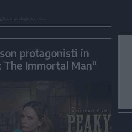
uson protagonisti in...
on protagonisti in
s: The Immortal Man"