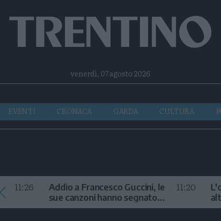
Facebook
Twitter
Instagram
Telegram
RSS
venerdì, 07 agosto 2026
EVENTI
CRONACA
GARDA
CULTURA
P
11:26
11:20
Addio a Francesco Guccini, le
L'
sue canzoni hanno segnato
al
la storia
te