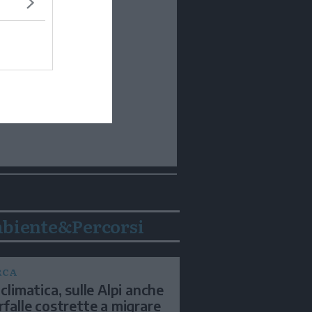
biente&Percorsi
RCA
 climatica, sulle Alpi anche
arfalle costrette a migrare