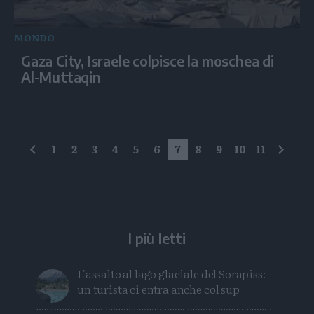
MONDO
Gaza City, Israele colpisce la moschea di
Al-Muttaqin
1
2
3
4
5
6
7
8
9
10
11
precedente
succe
I più letti
L'assalto al lago glaciale del Sorapiss:
un turista ci entra anche col sup