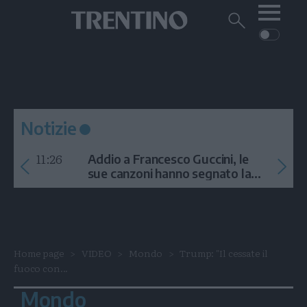
Me
Trentino
Cerca
su
Trentino
Cerca
su
Navigazione
Home
MONTAGNA
Trentino
principale
Facebook
Twitt
I
AMBIENTE
EVENTI
CRONACA
GARDA
CULTURA
PODCAST
Notizie
FOTO
Altre
11:26
Addio a Francesco Guccini, le
VIDEO
sue canzoni hanno segnato la
storia
GENERAZIONI
ITALIA-MONDO
Home page
VIDEO
Mondo
Trump: "Il cessate il
fuoco con...
Mondo