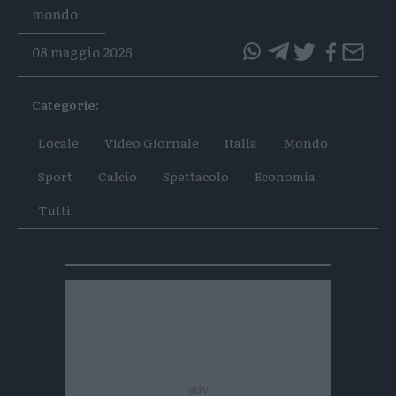
Tags
mondo
08 maggio 2026
questo
questo
articolo
articolo
Categorie:
su
su
Whatsapp
Telegram
Locale
Video Giornale
Italia
Mondo
Sport
Calcio
Spettacolo
Economia
Tutti