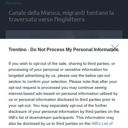
MONDO
Canale della Manica, migranti tentano la
traversata verso l'Inghilterra
Trentino -
Do Not Process My Personal Information
If you wish to opt-out of the sale, sharing to third parties, or
processing of your personal or sensitive information for
targeted advertising by us, please use the below opt-out
section to confirm your selection. Please note that after your
opt-out request is processed you may continue seeing
MONDO
interest-based ads based on personal information utilized by
us or personal information disclosed to third parties prior to
Turchia, gli incendi minacciano le località
your opt-out. You may separately opt-out of the further
turistiche: evacuati in centinaia
disclosure of your personal information by third parties on the
IAB’s list of downstream participants. This information may
also be disclosed by us to third parties on the
IAB’s List of