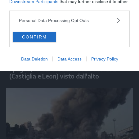
Downstream Participants
that may further disclose it to other
third parties.
Personal Data Processing Opt Outs
CONFIRM
MONDO
Data Deletion
Data Access
Privacy Policy
Spagna, l'incendio boschivo a Moreda
(Castiglia e Leon) visto dall'alto