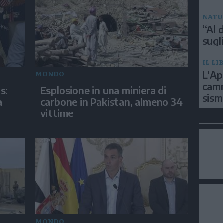
NATU
“Al d
sugli
IL LI
L'Ap
MONDO
camm
s:
Esplosione in una miniera di
sism
a
carbone in Pakistan, almeno 34
vittime
MONDO