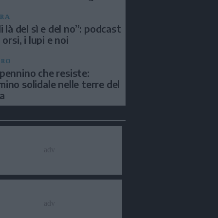
RA
i là del sì e del no”: podcast
 orsi, i lupi e noi
BRO
pennino che resiste:
ino solidale nelle terre del
a