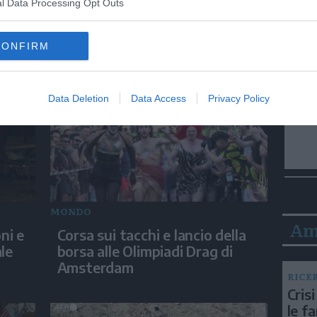
MONDO
l Data Processing Opt Outs
di
Ceuta, barriere galleggianti per
ostacolare i migranti dal
CONFIRM
Marocco
Data Deletion
Data Access
Privacy Policy
MONDO
Am
ni e
Corsa sui tacchi e lancio della
le
borsa alle Olimpiadi Drag di
Amsterdam
RICE
Crisi
le f