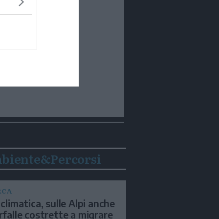
biente&Percorsi
RCA
 climatica, sulle Alpi anche
arfalle costrette a migrare