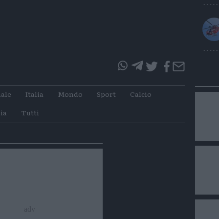
questo
questo
articolo
articolo
ale
Italia
Mondo
Sport
Calcio
su
su
Whatsapp
Telegram
ia
Tutti