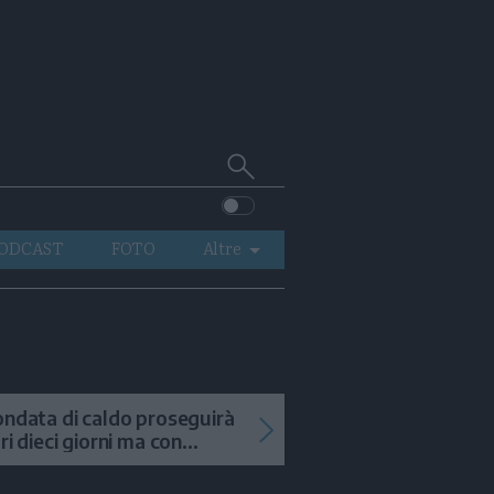
Cerca
su
Trentino
ODCAST
FOTO
Altre
VIDEO
GENERAZIONI
ITALIA-MONDO
ondata di caldo proseguirà
tri dieci giorni ma con
mporali