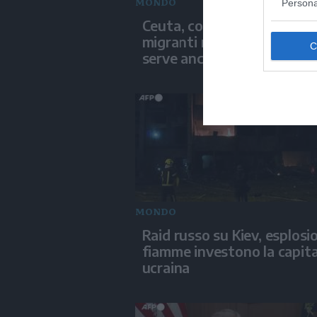
MONDO
Persona
Ceuta, contenuta l'ondata 
migranti ma per qualcuno
serve ancora soccorso
MONDO
Raid russo su Kiev, esplosio
fiamme investono la capita
ucraina