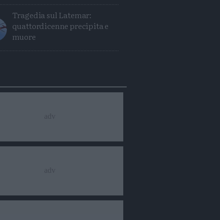
Tragedia sul Latemar:
quattordicenne precipita e
muore
Condividi
Condividi
Twitter
Condividi
Mail