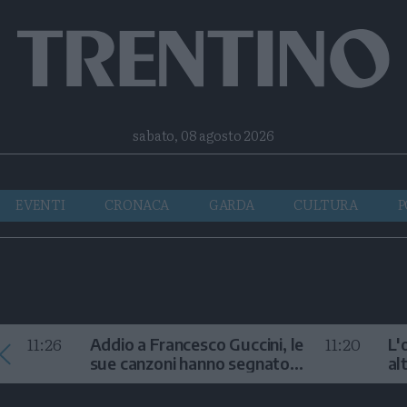
Facebook
Twitter
Instagram
Telegram
RSS
sabato, 08 agosto 2026
EVENTI
CRONACA
GARDA
CULTURA
P
11:26
11:20
Addio a Francesco Guccini, le
L'
sue canzoni hanno segnato
al
la storia
te