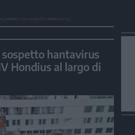
e pazienti con sospetto hantavirus...
n sospetto hantavirus
V Hondius al largo di