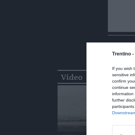
Trentino -
If you wish 
Video
sensitive in
confirm you
continue se
information 
further disc
participants
Downstream 