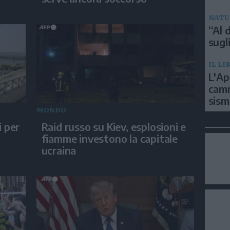
NATU
“Al d
sugli
IL LI
L'Ap
camm
sism
MONDO
i per
Raid russo su Kiev, esplosioni e
fiamme investono la capitale
ucraina