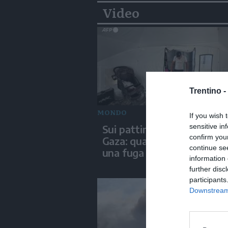
Video
Trentino -
MONDO
If you wish 
sensitive in
Sui pattini tra le rovine di
confirm you
Gaza: quando lo sport div
continue se
una fuga dalla guerra
information 
further disc
participants
Downstream 