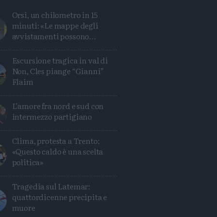
Orsi, un chilometro in 15
minuti: «Le mappe degli
avvistamenti possono
ingannare»
Escursione tragica in val di
Non, Cles piange “Gianni”
Flaim
L’amore fra nord e sud con
intermezzo partigiano
Clima, protesta a Trento:
«Questo caldo è una scelta
politica»
Condividi
Condividi
Twitter
Condividi
Mail
Tragedia sul Latemar:
quattordicenne precipita e
muore