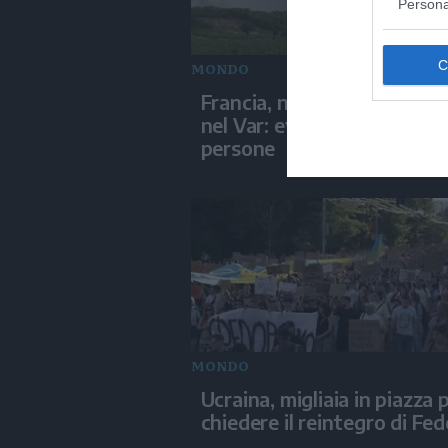
Persona
MONDO
Francia, nuovo fronte di f
nel Var: evacuate 2.500
persone
MONDO
Ucraina, migliaia in piazza 
chiedere il reintegro di Fe