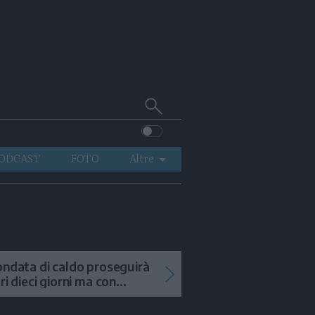
Cerca
su
Trentino
ODCAST
FOTO
Altre
VIDEO
GENERAZIONI
ITALIA-MONDO
ondata di caldo proseguirà
tri dieci giorni ma con
mporali