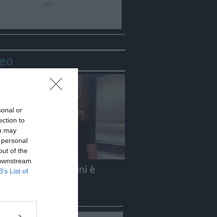
eo
sonal or
ection to
ou may
 personal
out of the
 downstream
e Carletti: «Guccini è
B’s List of
to un Nomade»