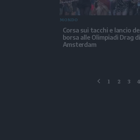
MONDO
Corsa sui tacchi e lancio de
borsa alle Olimpiadi Drag d
Amsterdam
1
2
3
precedente