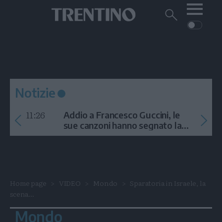
Me
Trentino
Cerca
su
Trentino
Cerca
su
Navigazione
Home
MONTAGNA
Trentino
principale
Facebook
Twitt
I
AMBIENTE
EVENTI
CRONACA
GARDA
CULTURA
PODCAST
Notizie
FOTO
Altre
11:26
Addio a Francesco Guccini, le
VIDEO
sue canzoni hanno segnato la
storia
GENERAZIONI
ITALIA-MONDO
Home page
VIDEO
Mondo
Sparatoria in Israele, la
scena...
Mondo