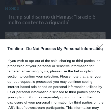
MONDO
Trump sul disarmo di Hamas: “Israele è
molto contento a riguardo”
Trentino -
Do Not Process My Personal Information
If you wish to opt-out of the sale, sharing to third parties, or
processing of your personal or sensitive information for
targeted advertising by us, please use the below opt-out
section to confirm your selection. Please note that after your
opt-out request is processed you may continue seeing
MONDO
interest-based ads based on personal information utilized by
us or personal information disclosed to third parties prior to
Esplosione in una miniera di carbone in
your opt-out. You may separately opt-out of the further
Pakistan, almeno 34 vittime
disclosure of your personal information by third parties on the
IAB’s list of downstream participants. This information may