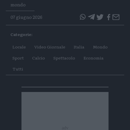
Tags
mondo
07 giugno 2026
questo
questo
articolo
articolo
Categorie:
su
su
Whatsapp
Telegram
Locale
Video Giornale
Italia
Mondo
Sport
Calcio
Spettacolo
Economia
Tutti