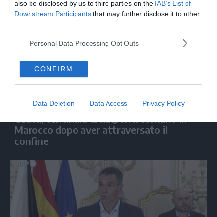
also be disclosed by us to third parties on the
IAB’s List of
Downstream Participants
that may further disclose it to other
third parties.
Personal Data Processing Opt Outs
CONFIRM
MONDO
Data Deletion
Data Access
Privacy Policy
Ceuta, centinaia di migranti tornano in
Marocco dopo aver attraversato il
confine