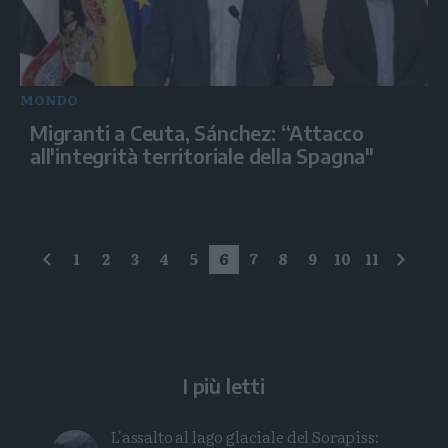
MONDO
Migranti a Ceuta, Sánchez: “Attacco
all'integrità territoriale della Spagna"
1
2
3
4
5
6
7
8
9
10
11
precedente
succe
I più letti
L'assalto al lago glaciale del Sorapiss: