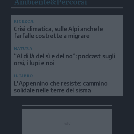
Ambiente&Percorsi
RICERCA
Crisi climatica, sulle Alpi anche le
farfalle costrette a migrare
NATURA
“Al di là del sì e del no”: podcast sugli
orsi, i lupi e noi
IL LIBRO
L'Appennino che resiste: cammino
solidale nelle terre del sisma