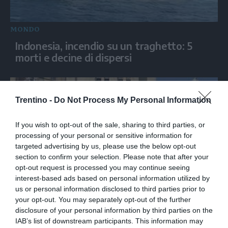
MONDO
Indonesia, incendio su un traghetto: 5
morti e decine di dispersi
Trentino -
Do Not Process My Personal Information
If you wish to opt-out of the sale, sharing to third parties, or
processing of your personal or sensitive information for
targeted advertising by us, please use the below opt-out
section to confirm your selection. Please note that after your
opt-out request is processed you may continue seeing
interest-based ads based on personal information utilized by
MONDO
us or personal information disclosed to third parties prior to
your opt-out. You may separately opt-out of the further
Russia, bomba esplode davanti ad un
disclosure of your personal information by third parties on the
locale: 3 morti e 21 feriti
IAB’s list of downstream participants. This information may