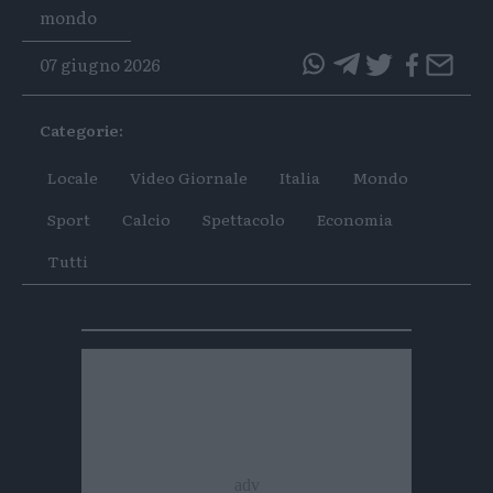
Tags
mondo
07 giugno 2026
questo
questo
articolo
articolo
Categorie:
su
su
Whatsapp
Telegram
Locale
Video Giornale
Italia
Mondo
Sport
Calcio
Spettacolo
Economia
Tutti