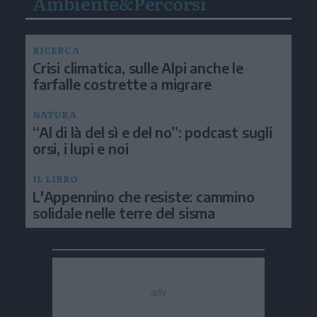
Ambiente&Percorsi
RICERCA
Crisi climatica, sulle Alpi anche le
farfalle costrette a migrare
NATURA
“Al di là del sì e del no”: podcast sugli
orsi, i lupi e noi
IL LIBRO
L'Appennino che resiste: cammino
solidale nelle terre del sisma