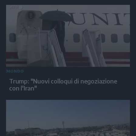
MONDO
Trump: "Nuovi colloqui di negoziazione
con l'Iran"