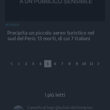
MONDO
Precipita un piccolo aereo turistico nel
sud del Perù: 13 morti, di cui 7 italiani
1
2
3
4
5
6
7
8
9
10
11
precedente
succe
I più letti
L'assalto al lago glaciale del Sorapiss: