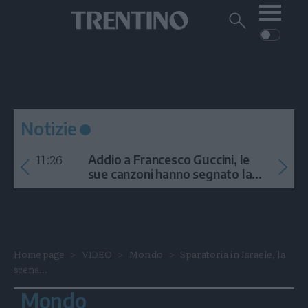
Me
Trentino
Cerca
su
Trentino
Cerca
su
Navigazione
Home
MONTAGNA
Trentino
principale
Facebook
Twitt
I
AMBIENTE
EVENTI
CRONACA
GARDA
CULTURA
PODCAST
Notizie
FOTO
Altre
11:26
Addio a Francesco Guccini, le
VIDEO
sue canzoni hanno segnato la
storia
GENERAZIONI
ITALIA-MONDO
Home page
VIDEO
Mondo
Sparatoria in Israele, la
scena...
Mondo