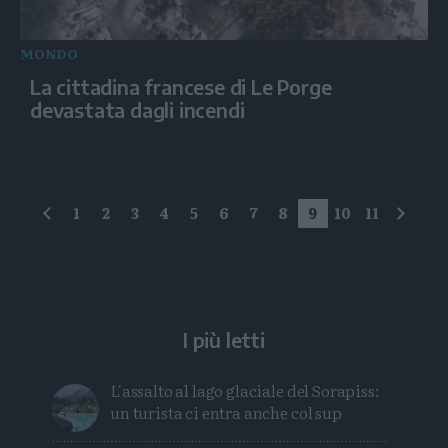
MONDO
La cittadina francese di Le Porge
devastata dagli incendi
1
2
3
4
5
6
7
8
9
10
11
precedente
succe
I più letti
L'assalto al lago glaciale del Sorapiss:
un turista ci entra anche col sup