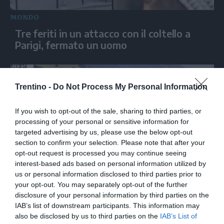
MONDO
Tre feriti in un attacco con il coltello a
Parigi, fermato un uomo
Trentino -
Do Not Process My Personal Information
If you wish to opt-out of the sale, sharing to third parties, or
processing of your personal or sensitive information for
targeted advertising by us, please use the below opt-out
section to confirm your selection. Please note that after your
opt-out request is processed you may continue seeing
interest-based ads based on personal information utilized by
MONDO
us or personal information disclosed to third parties prior to
your opt-out. You may separately opt-out of the further
La creatività dei bambini sulle Alpi
disclosure of your personal information by third parties on the
svizzere, il progetto dell'artista Saype
IAB’s list of downstream participants. This information may
also be disclosed by us to third parties on the
IAB’s List of