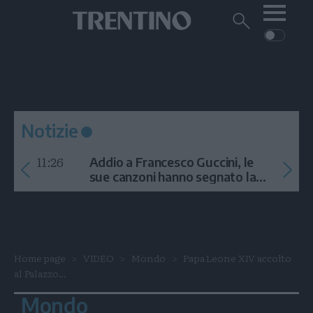
Me
Trentino
Cerca
su
Trentino
Cerca
su
Navigazione
Home
MONTAGNA
Trentino
principale
Facebook
Twitt
I
AMBIENTE
EVENTI
CRONACA
GARDA
CULTURA
PODCAST
Notizie
FOTO
Altre
11:26
Addio a Francesco Guccini, le
VIDEO
sue canzoni hanno segnato la
storia
GENERAZIONI
ITALIA-MONDO
Home page
VIDEO
Mondo
Papa Leone XIV accolto
al Palazzo...
Mondo