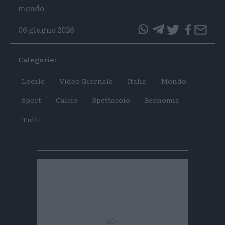
Tags
mondo
06 giugno 2026
questo
questo
articolo
articolo
Categorie:
su
su
Whatsapp
Telegram
Locale
Video Giornale
Italia
Mondo
Sport
Calcio
Spettacolo
Economia
Tutti