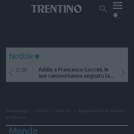
Me
Trentino
Cerca
su
Trentino
Cerca
su
Navigazione
Home
MONTAGNA
Trentino
principale
Facebook
Twitt
I
AMBIENTE
EVENTI
CRONACA
GARDA
CULTURA
PODCAST
Notizie
FOTO
Altre
11:26
Addio a Francesco Guccini, le
VIDEO
sue canzoni hanno segnato la
storia
GENERAZIONI
ITALIA-MONDO
Home page
VIDEO
Mondo
Papa Leone XIV accolto
al Palazzo...
Mondo