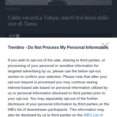
MONDO
Caldo record a Tokyo, morti tre leoni dello
zoo di Tama
Trentino -
Do Not Process My Personal Information
If you wish to opt-out of the sale, sharing to third parties, or
processing of your personal or sensitive information for
targeted advertising by us, please use the below opt-out
section to confirm your selection. Please note that after your
opt-out request is processed you may continue seeing
interest-based ads based on personal information utilized by
MONDO
us or personal information disclosed to third parties prior to
Guatemaltechi sfollati dopo l'eruzione del
your opt-out. You may separately opt-out of the further
vulcano Fuego
disclosure of your personal information by third parties on the
IAB’s list of downstream participants. This information may
also be disclosed by us to third parties on the
IAB’s List of