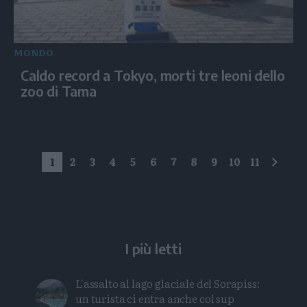
MONDO
Caldo record a Tokyo, morti tre leoni dello
zoo di Tama
1
2
3
4
5
6
7
8
9
10
11
succe
I più letti
L'assalto al lago glaciale del Sorapiss:
un turista ci entra anche col sup