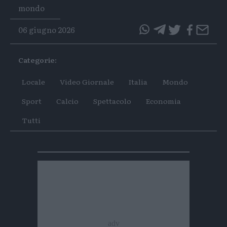
Tags
mondo
06 giugno 2026
questo
questo
articolo
articolo
Categorie:
su
su
Whatsapp
Telegram
Locale
Video Giornale
Italia
Mondo
Sport
Calcio
Spettacolo
Economia
Tutti