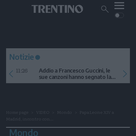
Me
Trentino
Cerca
su
Trentino
Cerca
su
Navigazione
Home
MONTAGNA
Trentino
principale
Facebook
Twitt
I
AMBIENTE
EVENTI
CRONACA
GARDA
CULTURA
PODCAST
Notizie
FOTO
Altre
11:26
Addio a Francesco Guccini, le
VIDEO
sue canzoni hanno segnato la
storia
GENERAZIONI
ITALIA-MONDO
Home page
VIDEO
Mondo
Papa Leone XIV a
Madrid, incontro con...
Mondo