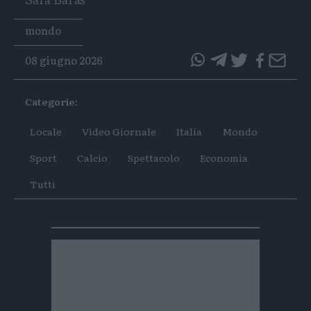
Tags
mondo
08 giugno 2026
questo
questo
articolo
articolo
Categorie:
su
su
Whatsapp
Telegram
Locale
Video Giornale
Italia
Mondo
Sport
Calcio
Spettacolo
Economia
Tutti