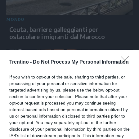
MONDO
Ceuta, barriere galleggianti per
ostacolare i migranti dal Marocco
Trentino -
Do Not Process My Personal Information
If you wish to opt-out of the sale, sharing to third parties, or
processing of your personal or sensitive information for
targeted advertising by us, please use the below opt-out
section to confirm your selection. Please note that after your
opt-out request is processed you may continue seeing
interest-based ads based on personal information utilized by
MONDO
us or personal information disclosed to third parties prior to
your opt-out. You may separately opt-out of the further
Raid russo su Kiev, esplosioni e fiamme
disclosure of your personal information by third parties on the
investono la capitale ucraina
IAB’s list of downstream participants. This information may