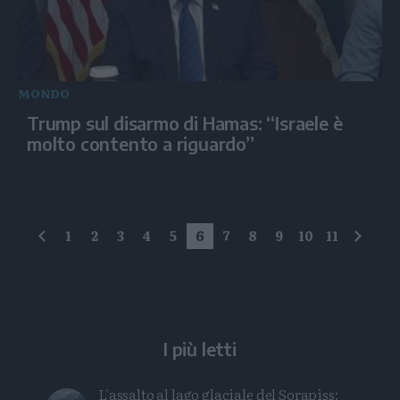
MONDO
Trump sul disarmo di Hamas: “Israele è
molto contento a riguardo”
1
2
3
4
5
6
7
8
9
10
11
precedente
succe
I più letti
L'assalto al lago glaciale del Sorapiss: