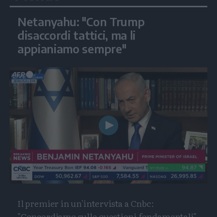
Netanyahu: "Con Trump
disaccordi tattici, ma li
appianiamo sempre"
Play
Video
Il premier in un'intervista a Cnbc:
"Concordiamo sulle questioni fondamentali"