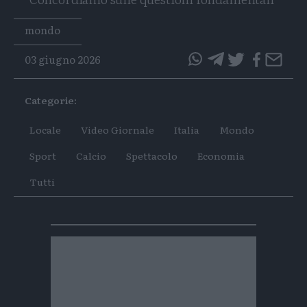
Tags
mondo
03 giugno 2026
questo
questo
articolo
articolo
Categorie:
su
su
Whatsapp
Telegram
Locale
Video Giornale
Italia
Mondo
Sport
Calcio
Spettacolo
Economia
Tutti