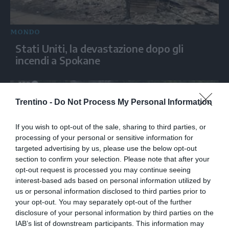
MONDO
Stati Uniti, la devastazione dopo gli
incendi a Spokane
Trentino -
Do Not Process My Personal Information
If you wish to opt-out of the sale, sharing to third parties, or
processing of your personal or sensitive information for
targeted advertising by us, please use the below opt-out
section to confirm your selection. Please note that after your
opt-out request is processed you may continue seeing
interest-based ads based on personal information utilized by
MONDO
us or personal information disclosed to third parties prior to
your opt-out. You may separately opt-out of the further
Inondazioni in Cile dopo una violenta
disclosure of your personal information by third parties on the
tempesta, almeno 2 morti
IAB’s list of downstream participants. This information may