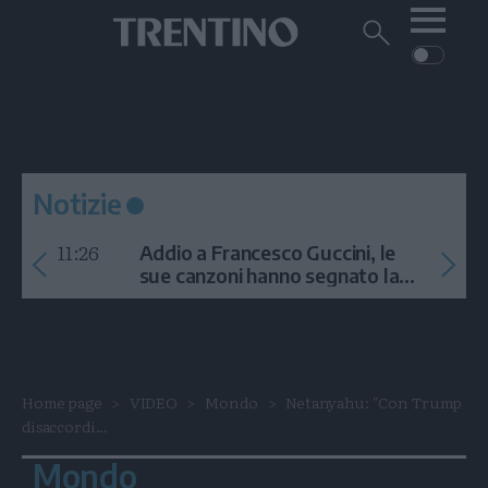
Me
Trentino
Cerca
su
Trentino
Cerca
su
Navigazione
Home
MONTAGNA
Trentino
principale
Facebook
Twitt
I
AMBIENTE
EVENTI
CRONACA
GARDA
CULTURA
PODCAST
Notizie
FOTO
Altre
11:26
Addio a Francesco Guccini, le
VIDEO
sue canzoni hanno segnato la
storia
GENERAZIONI
ITALIA-MONDO
Home page
VIDEO
Mondo
Netanyahu: "Con Trump
disaccordi...
Mondo