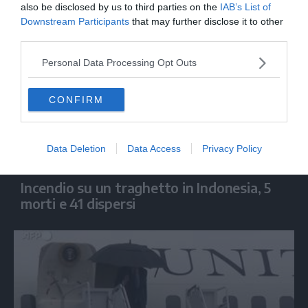
also be disclosed by us to third parties on the
IAB’s List of
Downstream Participants
that may further disclose it to other
third parties.
Personal Data Processing Opt Outs
CONFIRM
Data Deletion
Data Access
Privacy Policy
MONDO
Incendio su un traghetto in Indonesia, 5
morti e 41 dispersi