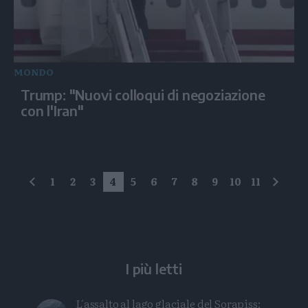
MONDO
Trump: "Nuovi colloqui di negoziazione
con l'Iran"
1
2
3
4
5
6
7
8
9
10
11
precedente
succe
I più letti
L'assalto al lago glaciale del Sorapiss: