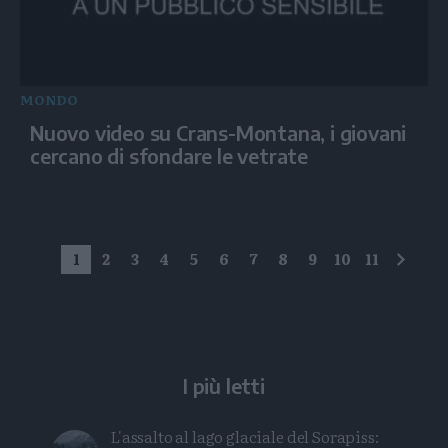
MONDO
Nuovo video su Crans-Montana, i giovani
cercano di sfondare le vetrate
1
2
3
4
5
6
7
8
9
10
11
succe
I più letti
L'assalto al lago glaciale del Sorapiss: