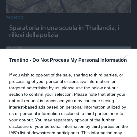
MONDO
Sparatoria in una scuola in Thailandia, i
rilievi della polizia
Trentino -
Do Not Process My Personal Information
If you wish to opt-out of the sale, sharing to third parties, or
processing of your personal or sensitive information for
targeted advertising by us, please use the below opt-out
section to confirm your selection. Please note that after your
opt-out request is processed you may continue seeing
interest-based ads based on personal information utilized by
MONDO
us or personal information disclosed to third parties prior to
your opt-out. You may separately opt-out of the further
I migranti a Ceuta dormono sulla spiaggia:
disclosure of your personal information by third parties on the
"Vogliamo entrare in Europa"
IAB’s list of downstream participants. This information may