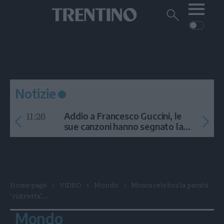
Me
Trentino
Cerca
su
Trentino
Cerca
su
Navigazione
Home
MONTAGNA
Trentino
principale
Facebook
Twitt
I
AMBIENTE
EVENTI
CRONACA
GARDA
CULTURA
PODCAST
Notizie
FOTO
Altre
11:26
Addio a Francesco Guccini, le
VIDEO
sue canzoni hanno segnato la
storia
GENERAZIONI
ITALIA-MONDO
Home page
VIDEO
Mondo
Mosca celebra la parata
"ristretta"...
Mondo