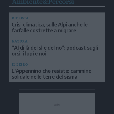
Ambiente&Percorsi
RICERCA
Crisi climatica, sulle Alpi anche le
farfalle costrette a migrare
NATURA
“Al di là del sì e del no”: podcast sugli
orsi, i lupi e noi
IL LIBRO
L'Appennino che resiste: cammino
solidale nelle terre del sisma