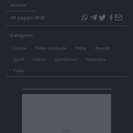
Tags
mondo
09 maggio 2026
questo
questo
articolo
articolo
Categorie:
su
su
Whatsapp
Telegram
Locale
Video Giornale
Italia
Mondo
Sport
Calcio
Spettacolo
Economia
Tutti