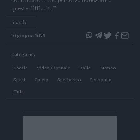
queste difficolta'"
Tags
mondo
10 giugno 2026
questo
questo
articolo
articolo
Categorie:
su
su
Whatsapp
Telegram
Locale
Video Giornale
Italia
Mondo
Sport
Calcio
Spettacolo
Economia
Tutti