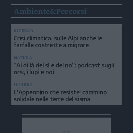
Ambiente&Percorsi
RICERCA
Crisi climatica, sulle Alpi anche le
farfalle costrette a migrare
NATURA
“Al di là del sì e del no”: podcast sugli
orsi, i lupi e noi
IL LIBRO
L'Appennino che resiste: cammino
solidale nelle terre del sisma