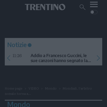
Me
Trentino
Cerca
su
Trentino
Cerca
su
Navigazione
Home
MONTAGNA
Trentino
principale
Facebook
Twitt
I
AMBIENTE
EVENTI
CRONACA
GARDA
CULTURA
PODCAST
Notizie
FOTO
Altre
11:26
Addio a Francesco Guccini, le
VIDEO
sue canzoni hanno segnato la
storia
GENERAZIONI
ITALIA-MONDO
Home page
VIDEO
Mondo
Mondiali, l'arbitro
somalo torna a...
Mondo