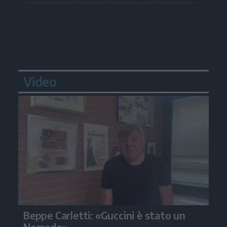
Video
Beppe Carletti: «Guccini è stato un
Nomade»