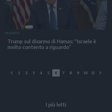
MONDO
Trump sul disarmo di Hamas: “Israele è
molto contento a riguardo”
1
2
3
4
5
6
7
8
9
10
11
precedente
succe
I più letti