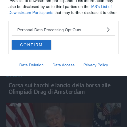
IAB’s list of downstream participants. This information may
investono la capitale ucraina
also be disclosed by us to third parties on the
IAB’s List of
Downstream Participants
that may further disclose it to other
third parties.
Personal Data Processing Opt Outs
CONFIRM
Data Deletion
Data Access
Privacy Policy
MONDO
Corsa sui tacchi e lancio della borsa alle
Olimpiadi Drag di Amsterdam