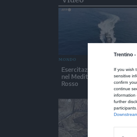
Trentino -
MONDO
Esercitazioni militari israel
If you wish 
nel Mediterraneo e nel Ma
sensitive in
Rosso
confirm you
continue se
information 
further disc
participants
Downstream 