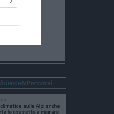
biente&Percorsi
RCA
 climatica, sulle Alpi anche
arfalle costrette a migrare