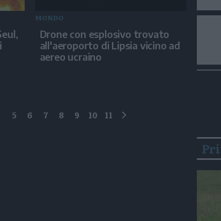
MONDO
eul,
Drone con esplosivo trovato
i
all'aeroporto di Lipsia vicino ad
aereo ucraino
4
5
6
7
8
9
10
11
successivo
Pr