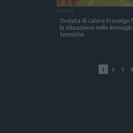
MONDO
Ondata di calore travolge S
la situazione nelle immagin
termiche
1
2
3