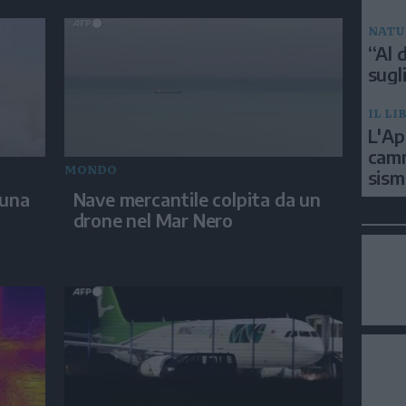
NATU
“Al d
sugli
IL LI
L'Ap
camm
MONDO
sism
 una
Nave mercantile colpita da un
drone nel Mar Nero