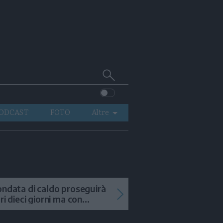
Cerca
su
Trentino
ODCAST
FOTO
Altre
VIDEO
GENERAZIONI
ITALIA-MONDO
ondata di caldo proseguirà
tri dieci giorni ma con
mporali