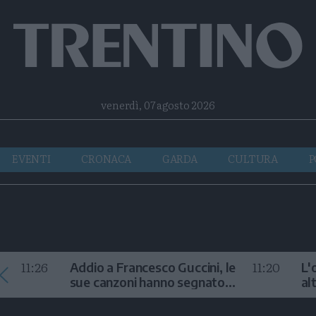
Facebook
Twitter
Instagram
Telegram
RSS
venerdì, 07 agosto 2026
EVENTI
CRONACA
GARDA
CULTURA
P
11:26
11:20
Addio a Francesco Guccini, le
L'
sue canzoni hanno segnato
al
la storia
te