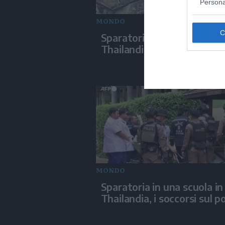
Persona
MONDO
Sparatoria in una scuola in
Thailandia, i rilievi della pol
MONDO
Sparatoria in una scuola in
Thailandia, i soccorsi sul p