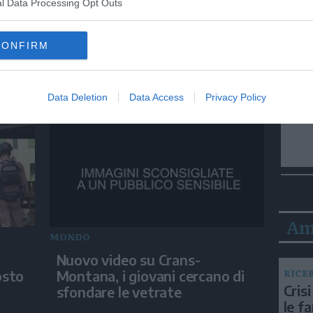
l Data Processing Opt Outs
MONDO
CONFIRM
I migranti a Ceuta dormono
izia
sulla spiaggia: "Vogliamo
entrare in Europa"
Data Deletion
Data Access
Privacy Policy
Am
MONDO
Nuovo video su Crans-
RICE
osto
Montana, i giovani cercano di
Crisi
sfondare le vetrate
le f