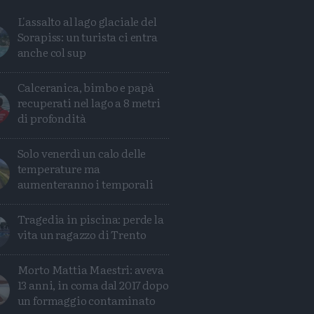
L'assalto al lago glaciale del
Sorapiss: un turista ci entra
anche col sup
Calceranica, bimbo e papà
recuperati nel lago a 8 metri
di profondità
Solo venerdì un calo delle
temperature ma
aumenteranno i temporali
Tragedia in piscina: perde la
Condividi
Condividi
Twitter
Condividi
Mail
vita un ragazzo di Trento
Morto Mattia Maestri: aveva
13 anni, in coma dal 2017 dopo
un formaggio contaminato