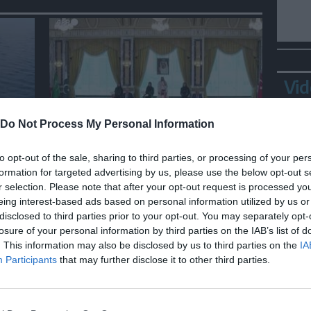
Vid
Do Not Process My Personal Information
MONDO
iane
Firmato patto sulla difesa tra
to opt-out of the sale, sharing to third parties, or processing of your per
r
Turchia, Arabia Saudita e
formation for targeted advertising by us, please use the below opt-out s
Pakistan
r selection. Please note that after your opt-out request is processed y
eing interest-based ads based on personal information utilized by us or
disclosed to third parties prior to your opt-out. You may separately opt-
losure of your personal information by third parties on the IAB’s list of
Bepp
. This information may also be disclosed by us to third parties on the
IA
sta
Participants
that may further disclose it to other third parties.