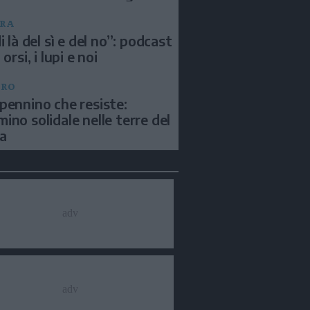
RA
i là del sì e del no”: podcast
 orsi, i lupi e noi
BRO
pennino che resiste:
ino solidale nelle terre del
a