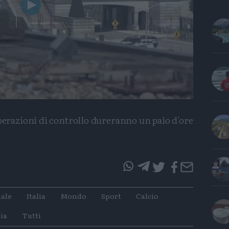
Play
Video
operazioni di controllo dureranno un paio d'ore
questo
questo
articolo
articolo
ale
Italia
Mondo
Sport
Calcio
su
su
Whatsapp
Telegram
ia
Tutti