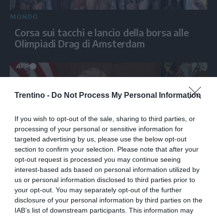
MONDO
Corsa sui tacchi e lancio della borsa alle
Olimpiadi Drag di Amsterdam
Trentino -
Do Not Process My Personal Information
If you wish to opt-out of the sale, sharing to third parties, or
processing of your personal or sensitive information for
targeted advertising by us, please use the below opt-out
section to confirm your selection. Please note that after your
opt-out request is processed you may continue seeing
MONDO
interest-based ads based on personal information utilized by
us or personal information disclosed to third parties prior to
Trump sul disarmo di Hamas: “Israele è
your opt-out. You may separately opt-out of the further
molto contento a riguardo”
disclosure of your personal information by third parties on the
IAB’s list of downstream participants. This information may