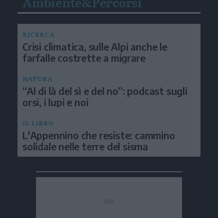
Ambiente&Percorsi
RICERCA
Crisi climatica, sulle Alpi anche le
farfalle costrette a migrare
NATURA
“Al di là del sì e del no”: podcast sugli
orsi, i lupi e noi
IL LIBRO
L'Appennino che resiste: cammino
solidale nelle terre del sisma