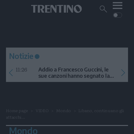
Me
Trentino
Cerca
su
Trentino
Cerca
su
Navigazione
Home
MONTAGNA
Trentino
principale
Facebook
Twitt
I
AMBIENTE
EVENTI
CRONACA
GARDA
CULTURA
PODCAST
Notizie
FOTO
Altre
11:26
Addio a Francesco Guccini, le
VIDEO
sue canzoni hanno segnato la
storia
GENERAZIONI
ITALIA-MONDO
Home page
VIDEO
Mondo
Libano, continuano gli
attacchi...
Mondo