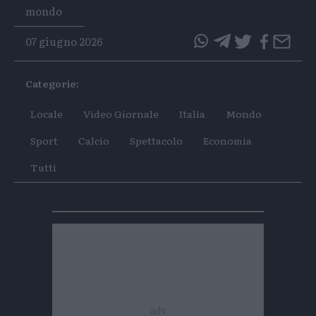
Tags
mondo
07 giugno 2026
questo
questo
articolo
articolo
Categorie:
su
su
Whatsapp
Telegram
Locale
Video Giornale
Italia
Mondo
Sport
Calcio
Spettacolo
Economia
Tutti