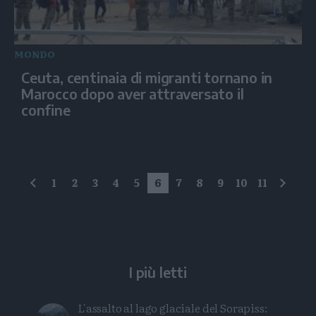
MONDO
Ceuta, centinaia di migranti tornano in
Marocco dopo aver attraversato il
confine
1
2
3
4
5
6
7
8
9
10
11
precedente
succe
I più letti
L'assalto al lago glaciale del Sorapiss: