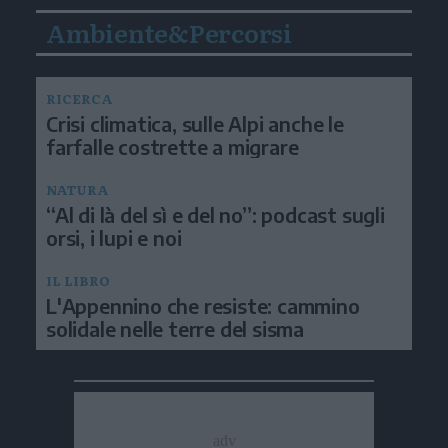
Ambiente&Percorsi
RICERCA
Crisi climatica, sulle Alpi anche le
farfalle costrette a migrare
NATURA
“Al di là del sì e del no”: podcast sugli
orsi, i lupi e noi
IL LIBRO
L'Appennino che resiste: cammino
solidale nelle terre del sisma