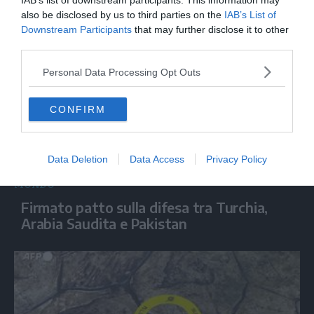
IAB’s list of downstream participants. This information may
Mediterraneo e nel Mar Rosso
also be disclosed by us to third parties on the
IAB’s List of
Downstream Participants
that may further disclose it to other
third parties.
Personal Data Processing Opt Outs
CONFIRM
Data Deletion
Data Access
Privacy Policy
MONDO
Firmato patto sulla difesa tra Turchia,
Arabia Saudita e Pakistan