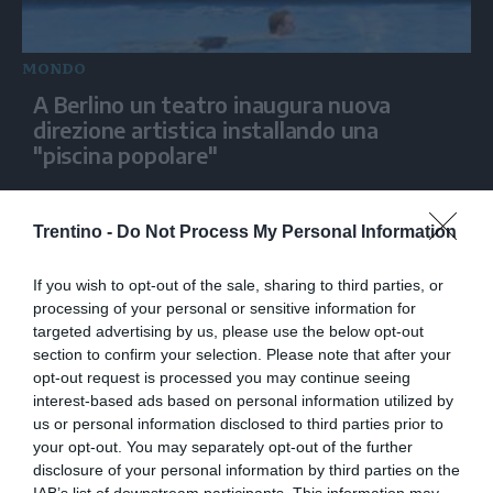
MONDO
A Berlino un teatro inaugura nuova
direzione artistica installando una
"piscina popolare"
Trentino -
Do Not Process My Personal Information
If you wish to opt-out of the sale, sharing to third parties, or
processing of your personal or sensitive information for
targeted advertising by us, please use the below opt-out
section to confirm your selection. Please note that after your
opt-out request is processed you may continue seeing
interest-based ads based on personal information utilized by
us or personal information disclosed to third parties prior to
MONDO
your opt-out. You may separately opt-out of the further
Esercitazioni militari israeliane nel
disclosure of your personal information by third parties on the