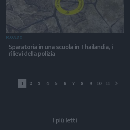
MONDO
Sparatoria in una scuola in Thailandia, i
rilievi della polizia
1
2
3
4
5
6
7
8
9
10
11
succe
I più letti