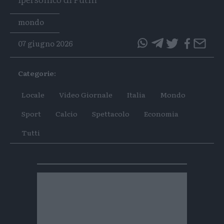
Tags
mondo
07 giugno 2026
questo
questo
articolo
articolo
Categorie:
su
su
Whatsapp
Telegram
Locale
Video Giornale
Italia
Mondo
Sport
Calcio
Spettacolo
Economia
Tutti