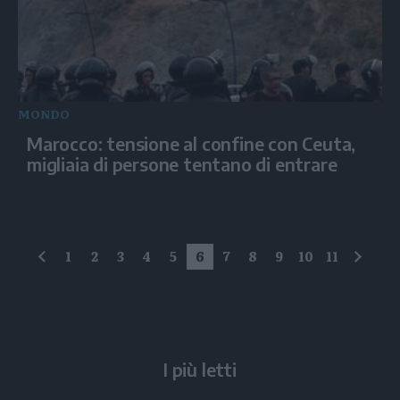
MONDO
Marocco: tensione al confine con Ceuta,
migliaia di persone tentano di entrare
1
2
3
4
5
6
7
8
9
10
11
precedente
succe
I più letti