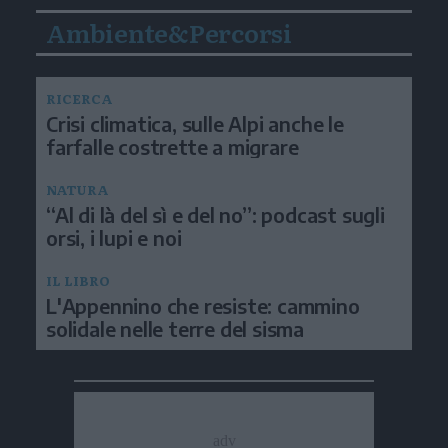
Ambiente&Percorsi
RICERCA
Crisi climatica, sulle Alpi anche le
farfalle costrette a migrare
NATURA
“Al di là del sì e del no”: podcast sugli
orsi, i lupi e noi
IL LIBRO
L'Appennino che resiste: cammino
solidale nelle terre del sisma