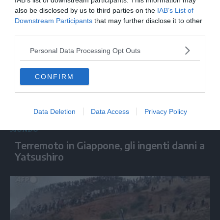
IAB’s list of downstream participants. This information may
all'integrità territoriale della Spagna"
also be disclosed by us to third parties on the
IAB’s List of
Downstream Participants
that may further disclose it to other
third parties.
Personal Data Processing Opt Outs
CONFIRM
Data Deletion
Data Access
Privacy Policy
MONDO
Terremoto in Giappone, gli ingenti danni a
Yatsushiro