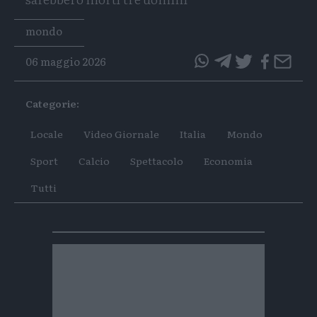
Tags
mondo
06 maggio 2026
questo
questo
articolo
articolo
Categorie:
su
su
Whatsapp
Telegram
Locale
Video Giornale
Italia
Mondo
Sport
Calcio
Spettacolo
Economia
Tutti