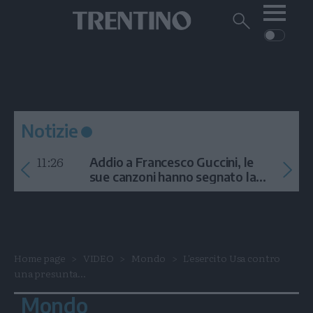
Me
Trentino
Cerca
su
Trentino
Cerca
su
Navigazione
Home
MONTAGNA
Trentino
principale
Facebook
Twitt
I
AMBIENTE
EVENTI
CRONACA
GARDA
CULTURA
PODCAST
Notizie
FOTO
Altre
11:26
Addio a Francesco Guccini, le
VIDEO
sue canzoni hanno segnato la
storia
GENERAZIONI
ITALIA-MONDO
Home page
VIDEO
Mondo
L'esercito Usa contro
una presunta...
Mondo