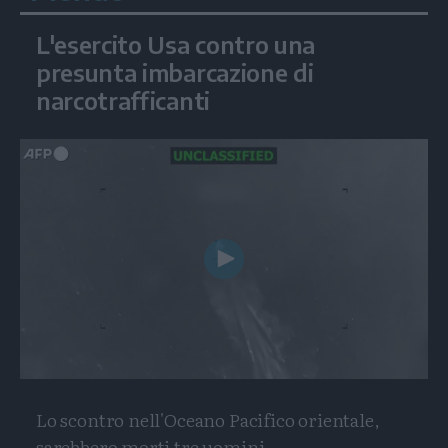
L'esercito Usa contro una
presunta imbarcazione di
narcotrafficanti
Play
Video
Lo scontro nell'Oceano Pacifico orientale,
sarebbero morti tre uomini