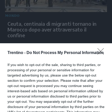
MONDO
Ceuta, centinaia di migranti tornano in
Marocco dopo aver attraversato il
confine
Trentino -
Do Not Process My Personal Information
If you wish to opt-out of the sale, sharing to third parties, or
processing of your personal or sensitive information for
targeted advertising by us, please use the below opt-out
section to confirm your selection. Please note that after your
opt-out request is processed you may continue seeing
interest-based ads based on personal information utilized by
us or personal information disclosed to third parties prior to
MONDO
your opt-out. You may separately opt-out of the further
Migranti a Ceuta, Sánchez: “Attacco
disclosure of your personal information by third parties on the