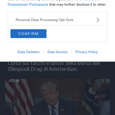
Downstream Participants
that may further disclose it to other
third parties.
Personal Data Processing Opt Outs
CONFIRM
Data Deletion
Data Access
Privacy Policy
MONDO
Corsa sui tacchi e lancio della borsa alle
Olimpiadi Drag di Amsterdam