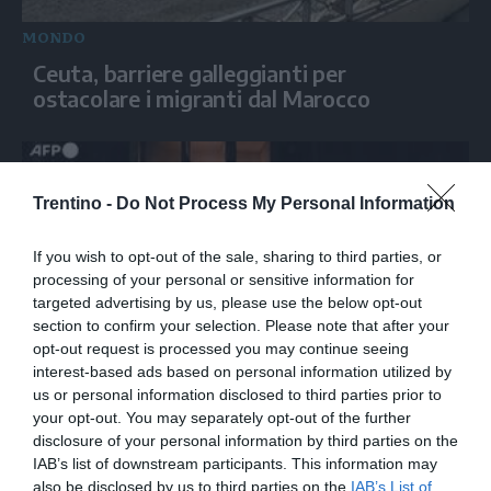
MONDO
Ceuta, barriere galleggianti per
ostacolare i migranti dal Marocco
Trentino -
Do Not Process My Personal Information
If you wish to opt-out of the sale, sharing to third parties, or
processing of your personal or sensitive information for
targeted advertising by us, please use the below opt-out
section to confirm your selection. Please note that after your
opt-out request is processed you may continue seeing
interest-based ads based on personal information utilized by
MONDO
us or personal information disclosed to third parties prior to
Raid russo su Kiev, esplosioni e fiamme
your opt-out. You may separately opt-out of the further
investono la capitale ucraina
disclosure of your personal information by third parties on the
IAB’s list of downstream participants. This information may
also be disclosed by us to third parties on the
IAB’s List of