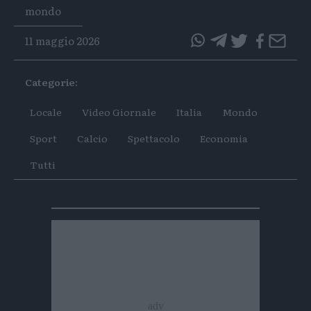
Tags
mondo
11 maggio 2026
questo
questo
articolo
articolo
Categorie:
su
su
Whatsapp
Telegram
Locale
Video Giornale
Italia
Mondo
Sport
Calcio
Spettacolo
Economia
Tutti