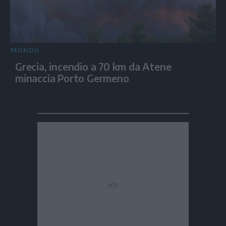
MONDO
Grecia, incendio a 70 km da Atene
minaccia Porto Germeno