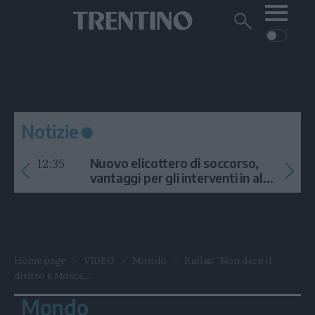
Me
Trentino
Cerca
su
Trentino
Cerca
su
Navigazione
Home
MONTAGNA
Trentino
principale
Facebook
Twitt
I
AMBIENTE
EVENTI
CRONACA
GARDA
CULTURA
PODCAST
Notizie
FOTO
Altre
12:35
Nuovo elicottero di soccorso,
VIDEO
vantaggi per gli interventi in alta
quota
GENERAZIONI
ITALIA-MONDO
Home page
VIDEO
Mondo
Kallas: "Non dare il
diritto a Mosca...
Mondo