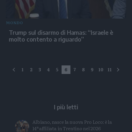
MONDO
Trump sul disarmo di Hamas: “Israele è
molto contento a riguardo”
1
2
3
4
5
6
7
8
9
10
11
precedente
succe
I più letti
Albiano, nasce la nuova Pro Loco: è la
14ª affiliata in Trentino nel 2026