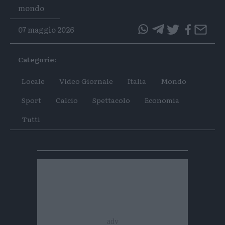
Tags
mondo
07 maggio 2026
questo
questo
articolo
articolo
Categorie:
su
su
Whatsapp
Telegram
Locale
Video Giornale
Italia
Mondo
Sport
Calcio
Spettacolo
Economia
Tutti