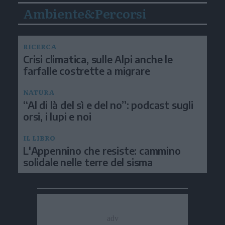
Ambiente&Percorsi
RICERCA
Crisi climatica, sulle Alpi anche le
farfalle costrette a migrare
NATURA
“Al di là del sì e del no”: podcast sugli
orsi, i lupi e noi
IL LIBRO
L'Appennino che resiste: cammino
solidale nelle terre del sisma