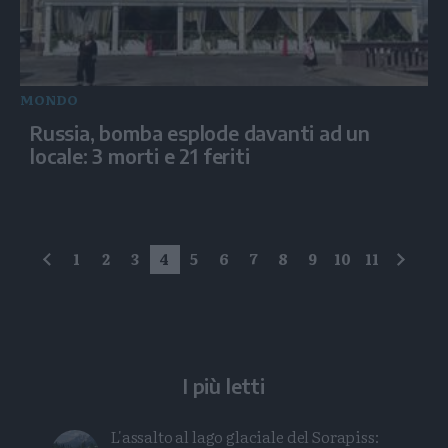
MONDO
Russia, bomba esplode davanti ad un
locale: 3 morti e 21 feriti
1
2
3
4
5
6
7
8
9
10
11
precedente
succe
I più letti
L'assalto al lago glaciale del Sorapiss: