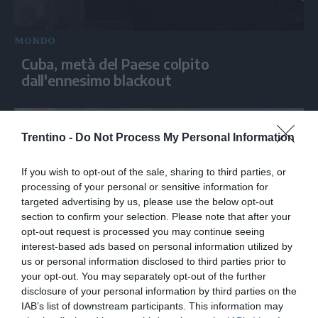
MONDO
Cuba, metà del Paese colpito
dall'ennesimo blackout
Trentino -
Do Not Process My Personal Information
If you wish to opt-out of the sale, sharing to third parties, or
processing of your personal or sensitive information for
targeted advertising by us, please use the below opt-out
section to confirm your selection. Please note that after your
opt-out request is processed you may continue seeing
interest-based ads based on personal information utilized by
MONDO
us or personal information disclosed to third parties prior to
your opt-out. You may separately opt-out of the further
Grecia, continua la battaglia contro i
disclosure of your personal information by third parties on the
roghi sulle colline di Porto Germeno
IAB’s list of downstream participants. This information may