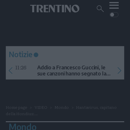
Me
Trentino
Cerca
su
Trentino
Cerca
su
Navigazione
Home
MONTAGNA
Trentino
principale
Facebook
Twitt
I
AMBIENTE
EVENTI
CRONACA
GARDA
CULTURA
PODCAST
Notizie
FOTO
Altre
11:26
Addio a Francesco Guccini, le
VIDEO
sue canzoni hanno segnato la
storia
GENERAZIONI
ITALIA-MONDO
Home page
VIDEO
Mondo
Hantavirus, capitano
della Hondius:...
Mondo