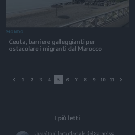
MONDO
Ceuta, barriere galleggianti per
ostacolare i migranti dal Marocco
1
2
3
4
5
6
7
8
9
10
11
precedente
succe
I più letti
L'assalto al lago glaciale del Sorapiss: