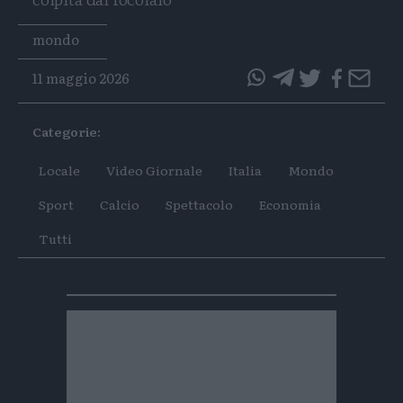
Tags
mondo
11 maggio 2026
questo
questo
articolo
articolo
Categorie:
su
su
Whatsapp
Telegram
Locale
Video Giornale
Italia
Mondo
Sport
Calcio
Spettacolo
Economia
Tutti