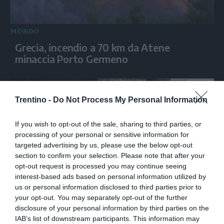
MONDO
Grecia, incendio a 70 km da Atene
minaccia Porto Germeno
Trentino -
Do Not Process My Personal Information
If you wish to opt-out of the sale, sharing to third parties, or
processing of your personal or sensitive information for
targeted advertising by us, please use the below opt-out
section to confirm your selection. Please note that after your
opt-out request is processed you may continue seeing
interest-based ads based on personal information utilized by
MONDO
us or personal information disclosed to third parties prior to
your opt-out. You may separately opt-out of the further
Ucraina, migliaia in piazza per chiedere il
disclosure of your personal information by third parties on the
reintegro di Fedorov
IAB’s list of downstream participants. This information may