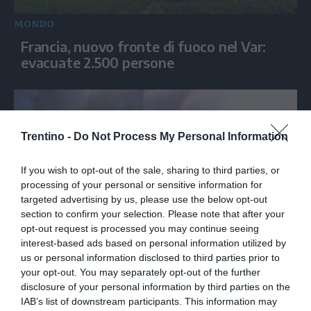
MONDO
Francia, nuovo fronte di fuoco nel Var:
evacuate 2.500 persone
Trentino -
Do Not Process My Personal Information
If you wish to opt-out of the sale, sharing to third parties, or
processing of your personal or sensitive information for
targeted advertising by us, please use the below opt-out
section to confirm your selection. Please note that after your
opt-out request is processed you may continue seeing
MONDO
interest-based ads based on personal information utilized by
us or personal information disclosed to third parties prior to
Grecia, incendio a 70 km da Atene
your opt-out. You may separately opt-out of the further
minaccia Porto Germeno
disclosure of your personal information by third parties on the
IAB’s list of downstream participants. This information may