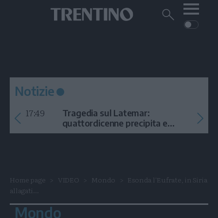
Me
Trentino
Cerca
su
Trentino
Cerca
su
Navigazione
Home
MONTAGNA
Trentino
principale
Facebook
Twitt
I
AMBIENTE
EVENTI
CRONACA
GARDA
CULTURA
PODCAST
Notizie
FOTO
Altre
17:49
Tragedia sul Latemar:
VIDEO
quattordicenne precipita e
muore
GENERAZIONI
ITALIA-MONDO
Home page
VIDEO
Mondo
Esonda l'Eufrate, in Siria
allagati...
Mondo