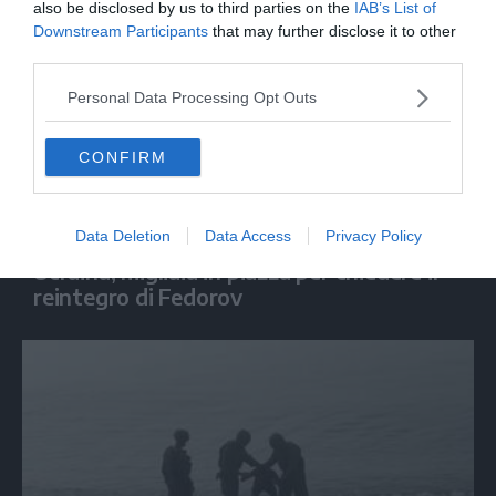
also be disclosed by us to third parties on the
IAB’s List of
Downstream Participants
that may further disclose it to other
third parties.
Personal Data Processing Opt Outs
CONFIRM
MONDO
Data Deletion
Data Access
Privacy Policy
Ucraina, migliaia in piazza per chiedere il
reintegro di Fedorov