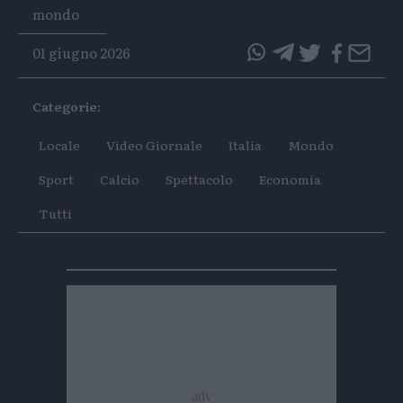
Tags
mondo
01 giugno 2026
questo
questo
articolo
articolo
Categorie:
su
su
Whatsapp
Telegram
Locale
Video Giornale
Italia
Mondo
Sport
Calcio
Spettacolo
Economia
Tutti