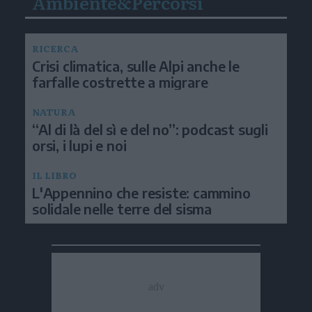
Ambiente&Percorsi
RICERCA
Crisi climatica, sulle Alpi anche le
farfalle costrette a migrare
NATURA
“Al di là del sì e del no”: podcast sugli
orsi, i lupi e noi
IL LIBRO
L'Appennino che resiste: cammino
solidale nelle terre del sisma