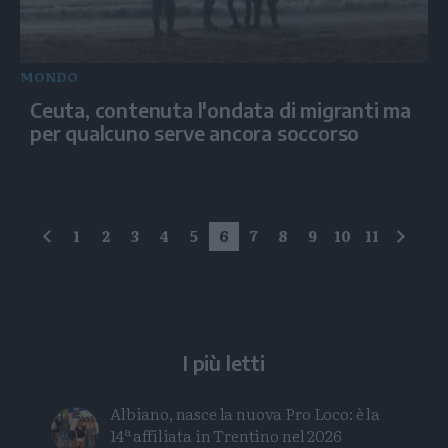
MONDO
Ceuta, contenuta l'ondata di migranti ma
per qualcuno serve ancora soccorso
1
2
3
4
5
6
7
8
9
10
11
precedente
succe
I più letti
Albiano, nasce la nuova Pro Loco: è la
14ª affiliata in Trentino nel 2026