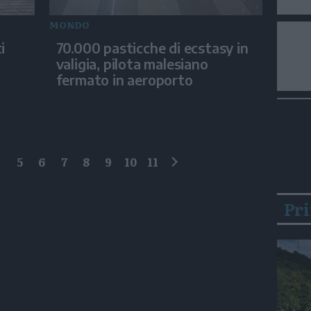
MONDO
i
70.000 pasticche di ecstasy in
valigia, pilota malesiano
fermato in aeroporto
4
5
6
7
8
9
10
11
successivo
Pr