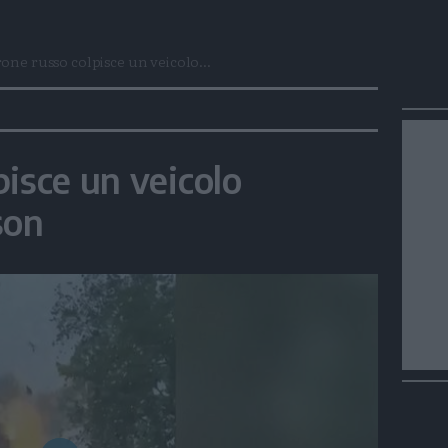
one russo colpisce un veicolo...
pisce un veicolo
son