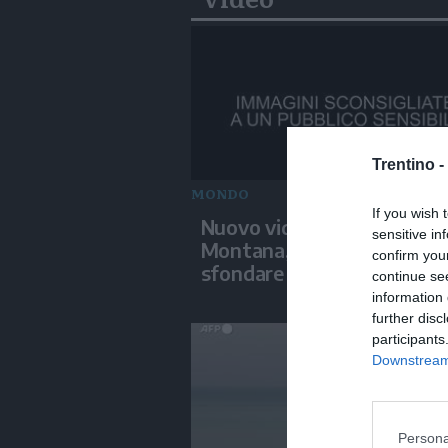
Trentino -
MONDO
If you wish 
Nuovo video su Crans-
sensitive in
Montana, i giovani cercano
confirm you
sfondare le vetrate
continue se
information 
further disc
participants
Downstream 
Persona