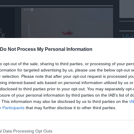
Vid
Do Not Process My Personal Information
MONDO
to opt-out of the sale, sharing to third parties, or processing of your per
Incendio in Serbia, a fuoco una
formation for targeted advertising by us, please use the below opt-out s
 di
riserva naturale vicino
r selection. Please note that after your opt-out request is processed y
Belgrado
eing interest-based ads based on personal information utilized by us or
disclosed to third parties prior to your opt-out. You may separately opt-
losure of your personal information by third parties on the IAB’s list of
. This information may also be disclosed by us to third parties on the
IA
Bepp
Participants
that may further disclose it to other third parties.
sta
l Data Processing Opt Outs