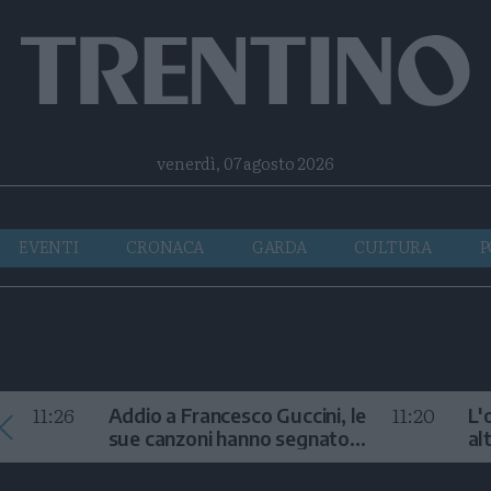
Facebook
Twitter
Instagram
Telegram
RSS
venerdì, 07 agosto 2026
EVENTI
CRONACA
GARDA
CULTURA
P
11:26
11:20
Addio a Francesco Guccini, le
L'
sue canzoni hanno segnato
al
la storia
te