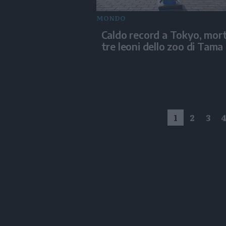
MONDO
Caldo record a Tokyo, mort
tre leoni dello zoo di Tama
1
2
3