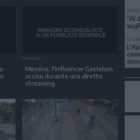
NATU
“Al d
sugli
IL LI
L'Ap
camm
MONDO
sism
po
Messico, l'influencer Gastelum
go
ucciso durante una diretta
streaming