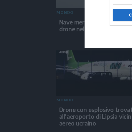
MONDO
Nave mercantile colpita da
drone nel Mar Nero
MONDO
Drone con esplosivo trova
all'aeroporto di Lipsia vici
aereo ucraino