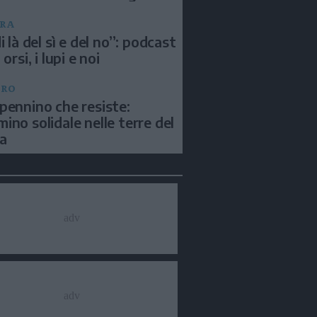
RA
i là del sì e del no”: podcast
 orsi, i lupi e noi
BRO
pennino che resiste:
ino solidale nelle terre del
a