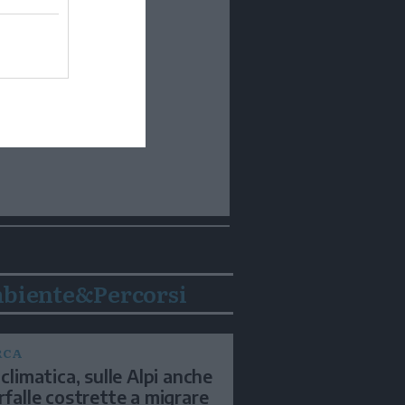
biente&Percorsi
RCA
 climatica, sulle Alpi anche
arfalle costrette a migrare