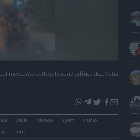
Play
Video
 del momento dell'esplosione diffuso dall'Ocha
questo
questo
articolo
articolo
ale
Italia
Mondo
Sport
Calcio
su
su
Whatsapp
Telegram
ia
Tutti