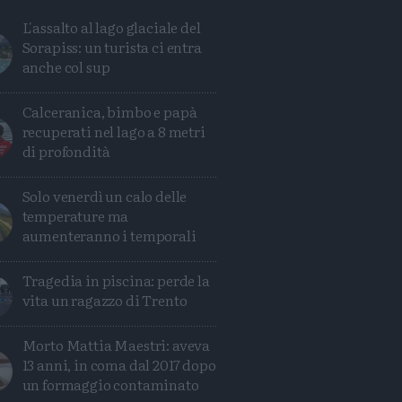
L'assalto al lago glaciale del
Sorapiss: un turista ci entra
anche col sup
Calceranica, bimbo e papà
recuperati nel lago a 8 metri
di profondità
Solo venerdì un calo delle
temperature ma
aumenteranno i temporali
Tragedia in piscina: perde la
Condividi
Condividi
Twitter
Condividi
Mail
vita un ragazzo di Trento
Morto Mattia Maestri: aveva
13 anni, in coma dal 2017 dopo
un formaggio contaminato