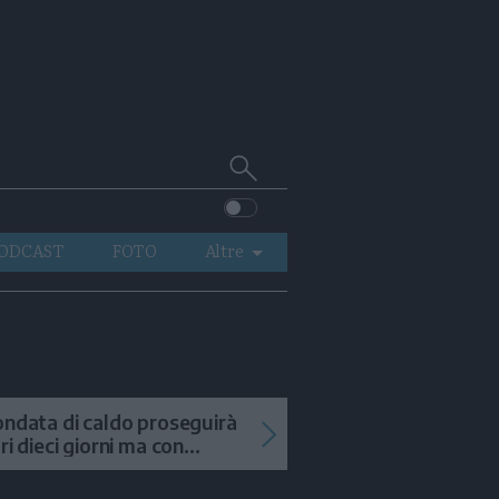
Cerca
su
Trentino
ODCAST
FOTO
Altre
VIDEO
GENERAZIONI
ITALIA-MONDO
ondata di caldo proseguirà
tri dieci giorni ma con
mporali