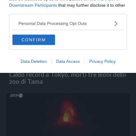
Downstream Participants
that may further disclose it to other
third parties.
Personal Data Processing Opt Outs
CONFIRM
Data Deletion
Data Access
Privacy Policy
MONDO
Caldo record a Tokyo, morti tre leoni dello
zoo di Tama