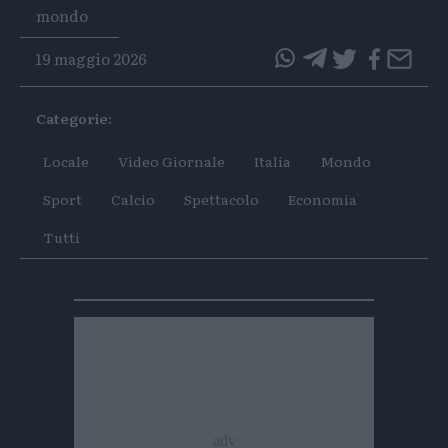
Tags
mondo
19 maggio 2026
questo
questo
articolo
articolo
Categorie:
su
su
Whatsapp
Telegram
Locale
Video Giornale
Italia
Mondo
Sport
Calcio
Spettacolo
Economia
Tutti