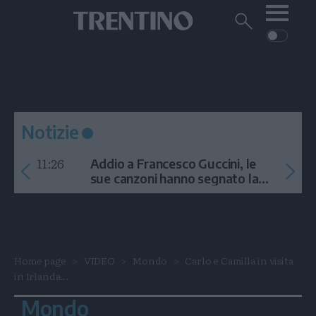
Me
Trentino
Cerca
su
Trentino
Cerca
su
Navigazione
Home
MONTAGNA
Trentino
principale
Facebook
Twitt
I
AMBIENTE
EVENTI
CRONACA
GARDA
CULTURA
PODCAST
Notizie
FOTO
Altre
11:26
Addio a Francesco Guccini, le
VIDEO
sue canzoni hanno segnato la
storia
GENERAZIONI
ITALIA-MONDO
Home page
VIDEO
Mondo
Carlo e Camilla in visita
in Irlanda...
Mondo