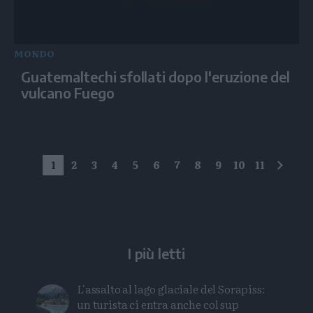
MONDO
Guatemaltechi sfollati dopo l'eruzione del
vulcano Fuego
1
2
3
4
5
6
7
8
9
10
11
succe
I più letti
L'assalto al lago glaciale del Sorapiss:
un turista ci entra anche col sup