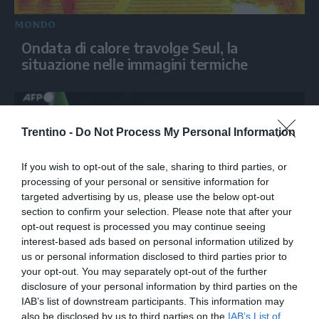
MONDO
Ondata di calore travolge Seul, la
situazione nelle immagini termiche
Trentino -
Do Not Process My Personal Information
If you wish to opt-out of the sale, sharing to third parties, or
processing of your personal or sensitive information for
targeted advertising by us, please use the below opt-out
section to confirm your selection. Please note that after your
opt-out request is processed you may continue seeing
interest-based ads based on personal information utilized by
MONDO
us or personal information disclosed to third parties prior to
Drone con esplosivo trovato all'aeroporto
your opt-out. You may separately opt-out of the further
di Lipsia vicino ad aereo ucraino
disclosure of your personal information by third parties on the
IAB’s list of downstream participants. This information may
also be disclosed by us to third parties on the
IAB’s List of