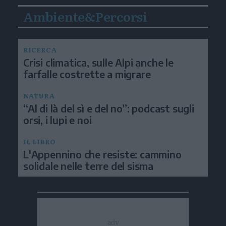
Ambiente&Percorsi
RICERCA
Crisi climatica, sulle Alpi anche le
farfalle costrette a migrare
NATURA
“Al di là del sì e del no”: podcast sugli
orsi, i lupi e noi
IL LIBRO
L'Appennino che resiste: cammino
solidale nelle terre del sisma