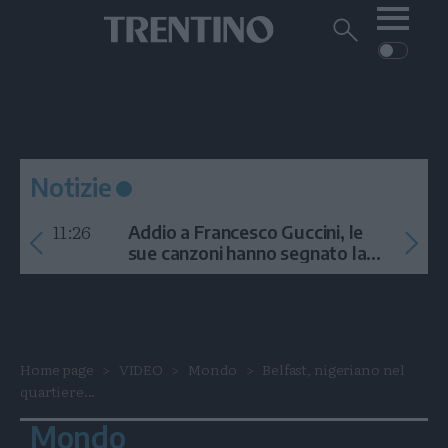
Me
Trentino
Cerca
su
Trentino
Cerca
su
Navigazione
Home
MONTAGNA
Trentino
principale
Facebook
Twitt
I
AMBIENTE
EVENTI
CRONACA
GARDA
CULTURA
PODCAST
Notizie
FOTO
Altre
11:26
Addio a Francesco Guccini, le
VIDEO
sue canzoni hanno segnato la
storia
GENERAZIONI
ITALIA-MONDO
Home page
VIDEO
Mondo
Belfast, nigeriano nel
quartiere...
Mondo