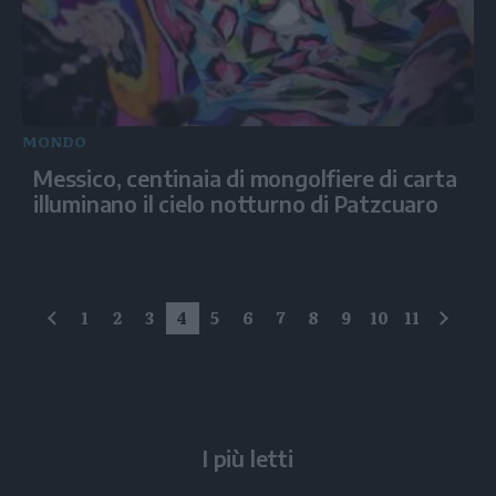
MONDO
Messico, centinaia di mongolfiere di carta
illuminano il cielo notturno di Patzcuaro
1
2
3
4
5
6
7
8
9
10
11
precedente
succe
I più letti