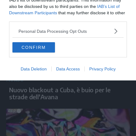
IAB’s list of downstream participants. This information may
del fuoco: "Continuiamo gli sforzi"
also be disclosed by us to third parties on the
IAB’s List of
Downstream Participants
that may further disclose it to other
third parties.
Personal Data Processing Opt Outs
CONFIRM
Data Deletion
Data Access
Privacy Policy
MONDO
Nuovo blackout a Cuba, è buio per le
strade dell'Avana