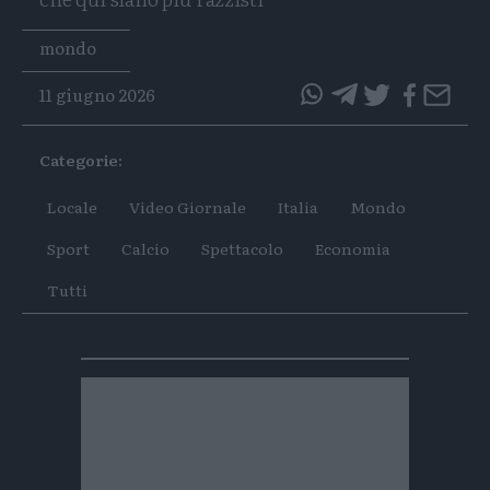
Tags
mondo
11 giugno 2026
questo
questo
articolo
articolo
Categorie:
su
su
Whatsapp
Telegram
Locale
Video Giornale
Italia
Mondo
Sport
Calcio
Spettacolo
Economia
Tutti