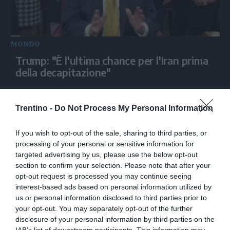
MONDO
Trump: "È l'ultima chance per l'Iran prima
della decapitazione"
Trentino -
Do Not Process My Personal Information
If you wish to opt-out of the sale, sharing to third parties, or
processing of your personal or sensitive information for
targeted advertising by us, please use the below opt-out
section to confirm your selection. Please note that after your
opt-out request is processed you may continue seeing
interest-based ads based on personal information utilized by
us or personal information disclosed to third parties prior to
MONDO
your opt-out. You may separately opt-out of the further
Incendi nello Stato di Washington, vigili
disclosure of your personal information by third parties on the