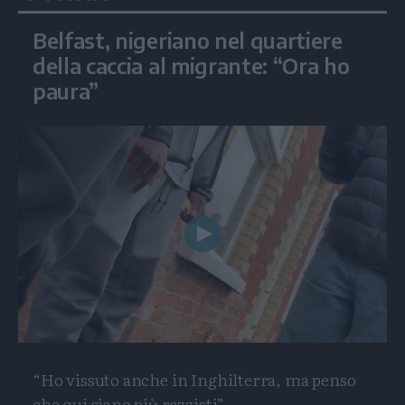
Belfast, nigeriano nel quartiere
della caccia al migrante: “Ora ho
paura”
Play
Video
“Ho vissuto anche in Inghilterra, ma penso
che qui siano più razzisti”