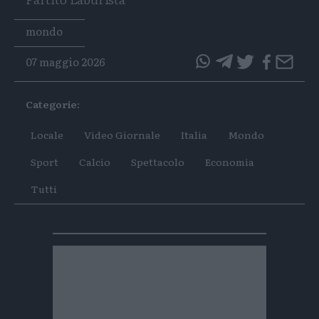
Tags
mondo
07 maggio 2026
questo
questo
articolo
articolo
Categorie:
su
su
Whatsapp
Telegram
Locale
Video Giornale
Italia
Mondo
Sport
Calcio
Spettacolo
Economia
Tutti