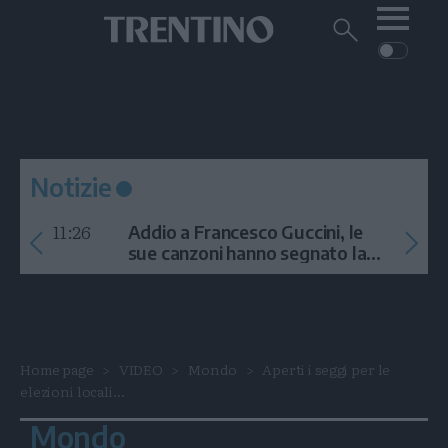
Me
Trentino
Cerca
su
Trentino
Cerca
su
Navigazione
Home
MONTAGNA
Trentino
principale
Facebook
Twitt
I
AMBIENTE
EVENTI
CRONACA
GARDA
CULTURA
PODCAST
Notizie
FOTO
Altre
11:26
Addio a Francesco Guccini, le
VIDEO
sue canzoni hanno segnato la
storia
GENERAZIONI
ITALIA-MONDO
Home page
VIDEO
Mondo
Aperti i seggi per le
elezioni locali...
Mondo