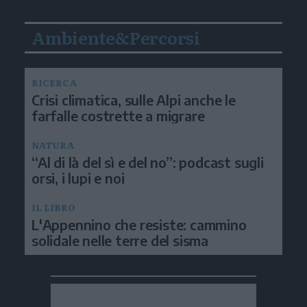
Ambiente&Percorsi
RICERCA
Crisi climatica, sulle Alpi anche le
farfalle costrette a migrare
NATURA
“Al di là del sì e del no”: podcast sugli
orsi, i lupi e noi
IL LIBRO
L'Appennino che resiste: cammino
solidale nelle terre del sisma