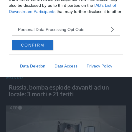
morti e decine di dispersi
also be disclosed by us to third parties on the
IAB’s List of
Downstream Participants
that may further disclose it to other
third parties.
Personal Data Processing Opt Outs
CONFIRM
Data Deletion
Data Access
Privacy Policy
MONDO
Russia, bomba esplode davanti ad un
locale: 3 morti e 21 feriti