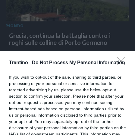
MONDO
Grecia, continua la battaglia contro i
roghi sulle colline di Porto Germeno
Trentino -
Do Not Process My Personal Information
If you wish to opt-out of the sale, sharing to third parties, or
processing of your personal or sensitive information for
targeted advertising by us, please use the below opt-out
section to confirm your selection. Please note that after your
opt-out request is processed you may continue seeing
interest-based ads based on personal information utilized by
us or personal information disclosed to third parties prior to
MONDO
your opt-out. You may separately opt-out of the further
disclosure of your personal information by third parties on the
Indonesia, incendio su un traghetto: 5
IAB’s list of downstream participants. This information may