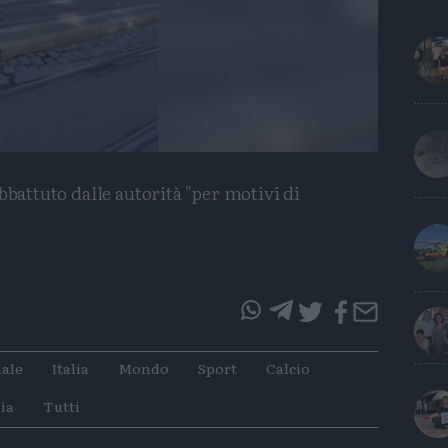
bbattuto dalle autorità "per motivi di
questo
questo
articolo
articolo
ale
Italia
Mondo
Sport
Calcio
su
su
Whatsapp
Telegram
ia
Tutti