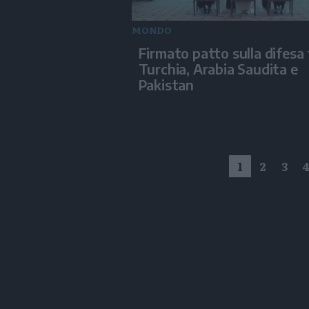
MONDO
Firmato patto sulla difesa 
Turchia, Arabia Saudita e
Pakistan
1
2
3