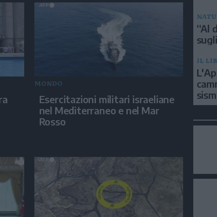
NATU
“Al d
sugli
IL LI
L'Ap
camm
MONDO
sism
ra
Esercitazioni militari israeliane
nel Mediterraneo e nel Mar
Rosso