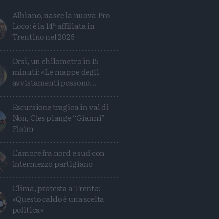
Albiano, nasce la nuova Pro
Loco: è la 14ª affiliata in
Trentino nel 2026
Orsi, un chilometro in 15
minuti: «Le mappe degli
avvistamenti possono
ingannare»
Escursione tragica in val di
Non, Cles piange “Gianni”
Flaim
Condividi
Condividi
Twitter
Condividi
Mail
L’amore fra nord e sud con
intermezzo partigiano
Clima, protesta a Trento:
«Questo caldo è una scelta
politica»