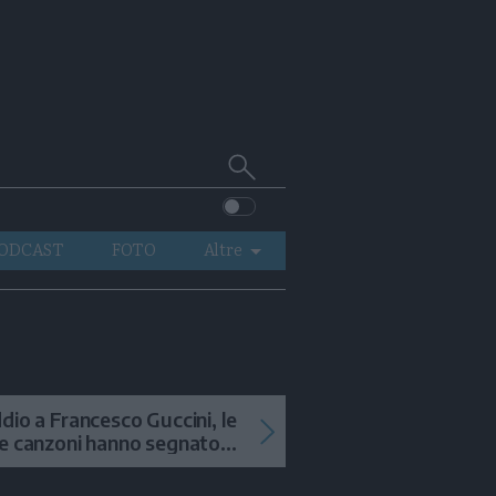
Cerca
su
Trentino
ODCAST
FOTO
Altre
VIDEO
GENERAZIONI
ITALIA-MONDO
dio a Francesco Guccini, le
e canzoni hanno segnato
 storia