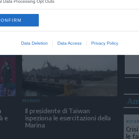
l Data Processing Opt Outs
MONDO
i
Da Bolzano alla Mongolia con
CONFIRM
una Panda da 150 euro
Data Deletion
Data Access
Privacy Policy
Am
MONDO
a
Il presidente di Taiwan
à e
ispeziona le esercitazioni della
RICE
Marina
Crisi
le f