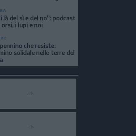
RA
i là del sì e del no”: podcast
 orsi, i lupi e noi
BRO
pennino che resiste:
ino solidale nelle terre del
a