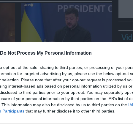
Vid
MONDO
Do Not Process My Personal Information
Zelensky a Belgrado:
to opt-out of the sale, sharing to third parties, or processing of your per
"L'Ucraina non ha più centrali
formation for targeted advertising by us, please use the below opt-out s
elettriche intatte"
r selection. Please note that after your opt-out request is processed y
eing interest-based ads based on personal information utilized by us or
disclosed to third parties prior to your opt-out. You may separately opt-
losure of your personal information by third parties on the IAB’s list of
Bepp
. This information may also be disclosed by us to third parties on the
IA
sta
Participants
that may further disclose it to other third parties.