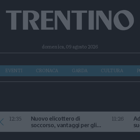
Facebook
Twitter
Instagram
Telegram
RSS
domenica, 09 agosto 2026
EVENTI
CRONACA
GARDA
CULTURA
P
12:35
11:26
Nuovo elicottero di
Ad
soccorso, vantaggi per gli
su
interventi in alta quota
la