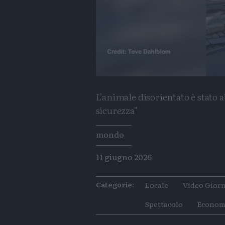
L'animale disorientato è stato a
sicurezza"
Tags
mondo
11 giugno 2026
Categorie:
Locale
Video Giorn
Spettacolo
Econom