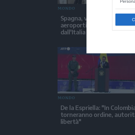
Persona
MONDO
Spagna, via ai controlli negl
aeroporti per chi arriva
dall'Italia
MONDO
De la Espriella: "In Colombi
torneranno ordine, autorit
libertà"