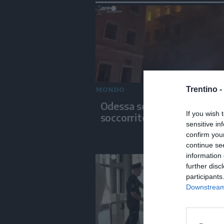
MONDO
Trentino -
Odessa sotto attacco, i
If you wish 
soccorritori in azione
sensitive in
confirm you
continue se
information 
further disc
participants
Downstream 