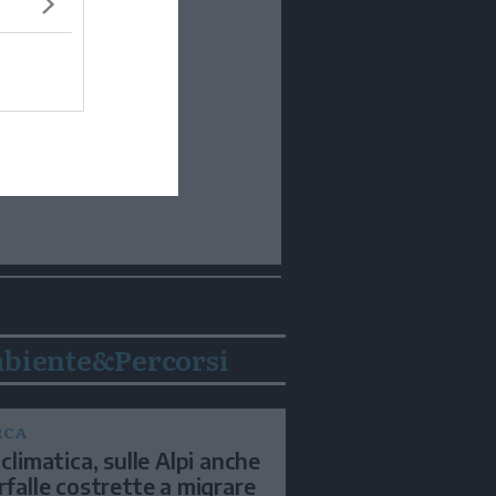
biente&Percorsi
RCA
 climatica, sulle Alpi anche
arfalle costrette a migrare