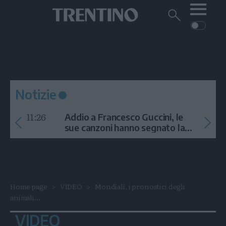
Me
Trentino
Cerca
su
Trentino
Cerca
su
Navigazione
Home
MONTAGNA
Trentino
principale
Facebook
Twitt
I
AMBIENTE
EVENTI
CRONACA
GARDA
CULTURA
PODCAST
Notizie
FOTO
Altre
11:26
Addio a Francesco Guccini, le
VIDEO
sue canzoni hanno segnato la
storia
GENERAZIONI
ITALIA-MONDO
Home page
VIDEO
Mondiali, i pronostici degli
animali...
VIDEO