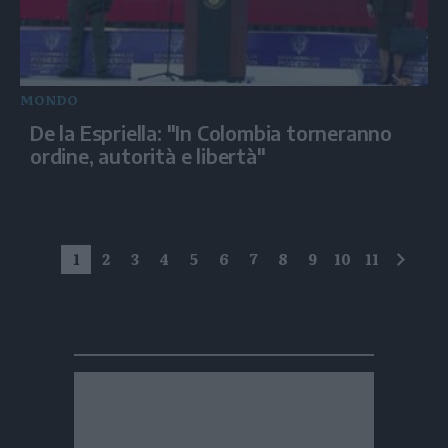
MONDO
De la Espriella: "In Colombia torneranno
ordine, autorità e libertà"
1
2
3
4
5
6
7
8
9
10
11
succe