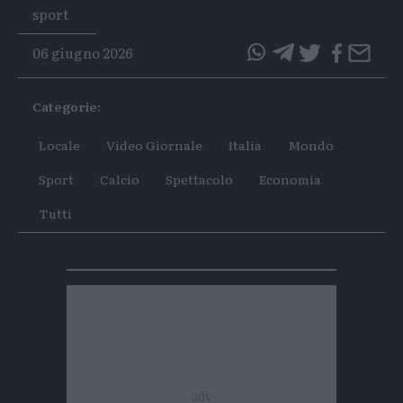
Tags
sport
06 giugno 2026
questo
questo
articolo
articolo
Categorie:
su
su
Whatsapp
Telegram
Locale
Video Giornale
Italia
Mondo
Sport
Calcio
Spettacolo
Economia
Tutti