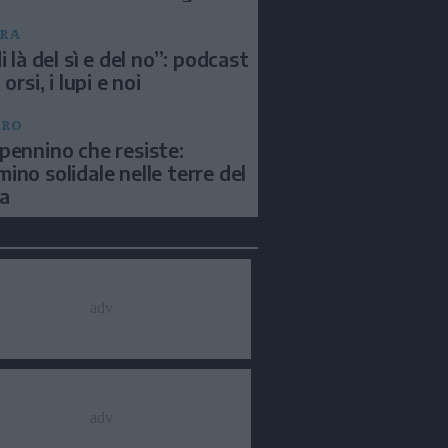
RA
i là del sì e del no”: podcast
 orsi, i lupi e noi
BRO
pennino che resiste:
ino solidale nelle terre del
a