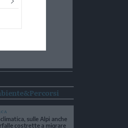
biente&Percorsi
RCA
 climatica, sulle Alpi anche
arfalle costrette a migrare