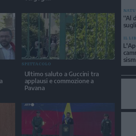
NATU
“Al d
sugli
IL LI
L'Ap
camm
sism
SPETTACOLO
Ultimo saluto a Guccini tra
ra
applausi e commozione a
Pavana