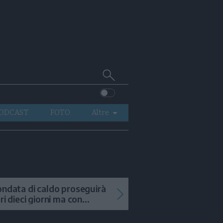
Cerca
su
Trentino
ODCAST
FOTO
Altre
VIDEO
GENERAZIONI
ITALIA-MONDO
ondata di caldo proseguirà
tri dieci giorni ma con
mporali