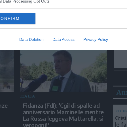
l Data Processing Opt Outs
MONDO
CONFIRM
hi in
Spagna, via ai controlli negli
aeroporti per chi arriva
dall'Italia
Data Deletion
Data Access
Privacy Policy
Am
ITALIA
nze
Fidanza (FdI): 'Cgil di spalle ad
RICE
anniversario Marcinelle mentre
Crisi
La Russa leggeva Mattarella, si
le f
vergogni!'