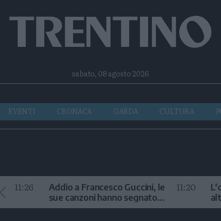
Facebook
Twitter
Instagram
Telegram
RSS
sabato, 08 agosto 2026
EVENTI
CRONACA
GARDA
CULTURA
P
11:26
11:20
Addio a Francesco Guccini, le
L'
sue canzoni hanno segnato
al
la storia
te