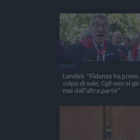
ITALIA
Landini: “Fidanza ha preso
colpo di sole, Cgil non si gi
mai dall'altra parte”