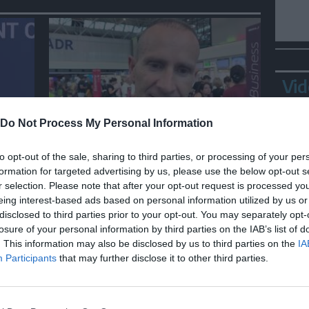
Vid
Do Not Process My Personal Information
ITALIA
Spagna, gli italiani a Fiumicino
to opt-out of the sale, sharing to third parties, or processing of your per
ali
divisi tra preoccupazione e
formation for targeted advertising by us, please use the below opt-out s
dispiacere per i controlli
r selection. Please note that after your opt-out request is processed y
eing interest-based ads based on personal information utilized by us or
disclosed to third parties prior to your opt-out. You may separately opt-
losure of your personal information by third parties on the IAB’s list of
Bepp
. This information may also be disclosed by us to third parties on the
IA
sta
Participants
that may further disclose it to other third parties.