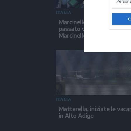
Persona
ITALIA
Marcinelle, La Russa: "C'è c
passato voltava le spalle a
Marcinelle"
ITALIA
Mattarella, iniziate le vaca
in Alto Adige