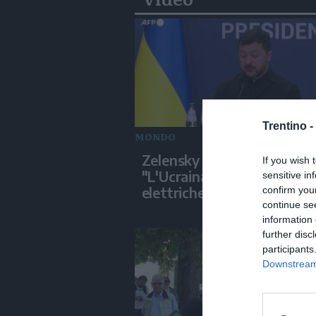
Trentino -
MONDO
Zelensky a Belgrado:
If you wish 
"L'Ucraina non ha più centr
sensitive in
elettriche intatte"
confirm you
continue se
information 
further disc
participants
Downstream 