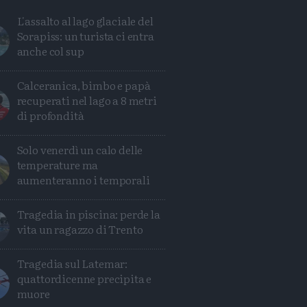
L'assalto al lago glaciale del
Sorapiss: un turista ci entra
anche col sup
Calceranica, bimbo e papà
recuperati nel lago a 8 metri
di profondità
Solo venerdì un calo delle
temperature ma
aumenteranno i temporali
Tragedia in piscina: perde la
Condividi
Condividi
Twitter
Condividi
Mail
vita un ragazzo di Trento
Tragedia sul Latemar:
quattordicenne precipita e
muore