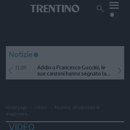
Me
Trentino
Cerca
su
Trentino
Cerca
su
Navigazione
Home
MONTAGNA
Trentino
principale
Facebook
Twitt
I
AMBIENTE
EVENTI
CRONACA
GARDA
CULTURA
PODCAST
Notizie
FOTO
Altre
11:26
Addio a Francesco Guccini, le
VIDEO
sue canzoni hanno segnato la
storia
GENERAZIONI
ITALIA-MONDO
Home page
VIDEO
Modena, all'ospedale di
Baggiovara...
VIDEO