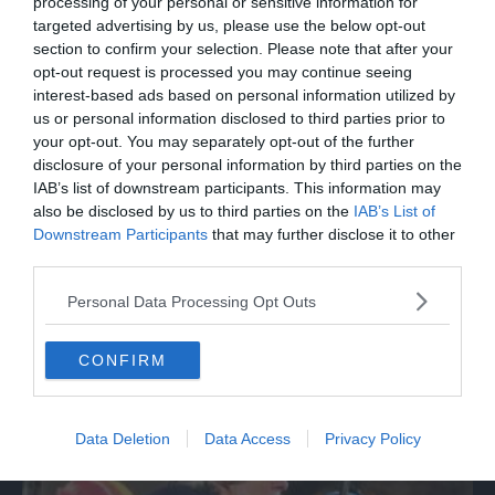
dimenticano vittime"
processing of your personal or sensitive information for
targeted advertising by us, please use the below opt-out
section to confirm your selection. Please note that after your
opt-out request is processed you may continue seeing
interest-based ads based on personal information utilized by
us or personal information disclosed to third parties prior to
your opt-out. You may separately opt-out of the further
disclosure of your personal information by third parties on the
IAB’s list of downstream participants. This information may
also be disclosed by us to third parties on the
IAB’s List of
Downstream Participants
that may further disclose it to other
third parties.
SPETTACOLO
Personal Data Processing Opt Outs
Francesco Guccini racconta le sue canzoni
da osteria attraverso le culture
CONFIRM
Data Deletion
Data Access
Privacy Policy