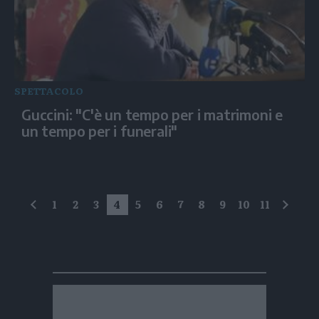
SPETTACOLO
Guccini: "C'è un tempo per i matrimoni e
un tempo per i funerali"
1
2
3
4
5
6
7
8
9
10
11
precedente
succe