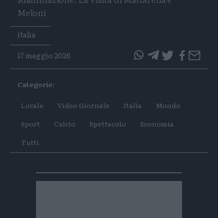
Meloni
Tags
italia
17 maggio 2026
questo
questo
articolo
articolo
Categorie:
su
su
Whatsapp
Telegram
Locale
Video Giornale
Italia
Mondo
Sport
Calcio
Spettacolo
Economia
Tutti