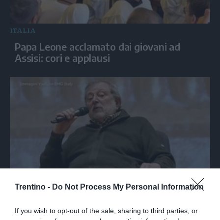
ITALIA
Papa Leone acclamato dai giovani ad
Assisi: cori e applausi
SPETTACOLO
Trentino -
Do Not Process My Personal Information
Medio Oriente, Guccini: "Guerra? Due
tifoserie che si urlano contro e
If you wish to opt-out of the sale, sharing to third parties, or